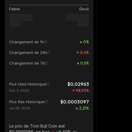
Faible
Élevé
0
%
Changement de 1h
0,4
%
Changement de 24h
0,5
%
Changement de 7d
$0,02963
Plus Haut Historique
98,93
%
Dec 3, 2024
$0,0003097
Plus Bas Historique
2,21
%
Jul 29, 2026
Le prix de Tron Bull Coin
est
$0,0003166, en bas
-0.40%
au