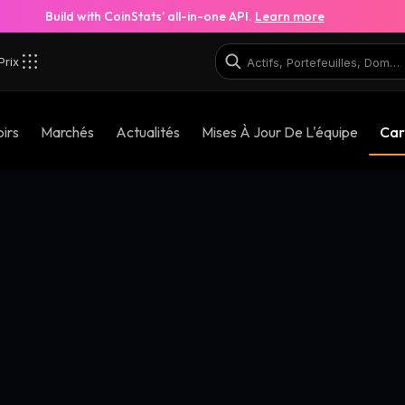
Build with CoinStats’ all-in-one API.
Learn more
Prix
irs
Marchés
Actualités
Mises À Jour De L'équipe
Car