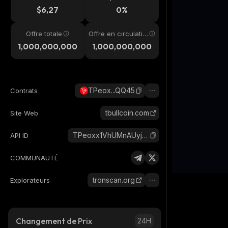
4h
$6,27
0%
Offre totale
Offre en circulatio
n
1,000,000,000
1,000,000,000
TPeox...QQ45
Contrats
tbullcoin.com
Site Web
TPeoxx1VhUMnAUyjwWfximDYFDQaxNQQ45_tron
API ID
COMMUNAUTÉ
tronscan.org
Explorateurs
Changement de Prix
24H