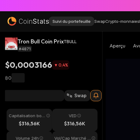
Suivi du portefeuille
Swap
Crypto-monnaies
Tron Bull Coin Prix
TBULL
Aperçu
Avo
#4871
$0,0003166
0,4
%
฿0
Swap
Capitalisation bou
VED
rsière
$316,56K
$316,56K
Volume 24h
Vol/Cap Marché 2