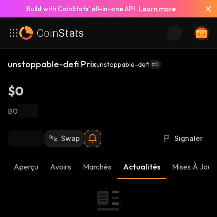
Build with CoinStats’ all-in-one API.
Learn more
unstoppable-defi Prix
unstoppable-defi
#0
$0
฿0
Swap
Signaler
Aperçu
Avoirs
Marchés
Actualités
Mises À Jour