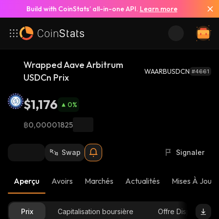
Build with CoinStats’ all-in-one API.
Learn more
Wrapped Aave Arbitrum
WAARBUSDCN
#4661
USDCn Prix
$1,176
0
%
฿0,00001825
Swap
Signaler
Aperçu
Avoirs
Marchés
Actualités
Mises À Jour 
Prix
Capitalisation boursière
Offre Disponible