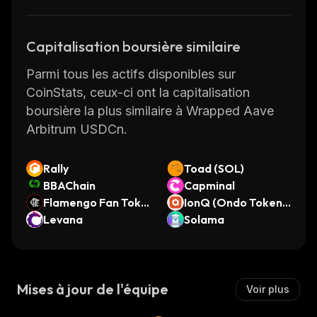
Capitalisation boursière similaire
Parmi tous les actifs disponibles sur
CoinStats, ceux-ci ont la capitalisation
boursière la plus similaire à Wrapped Aave
Arbitrum USDCn.
Rally
Toad (SOL)
BBAChain
Capminal
Flamengo Fan Toke
IonQ (Ondo Tokeniz
n
Levana
ed)
Solama
Mises à jour de l'équipe
Voir plus