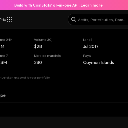
Build with CoinStats’ all-in-one API.
Learn more
Prix
ume 24h
Volume 30j
Lancé
7M
$2B
Jul 2017
me 7j
Nbre de marchés
Pays
23M
280
Cayman Islands
 Latoken account to your portfolio
ipe