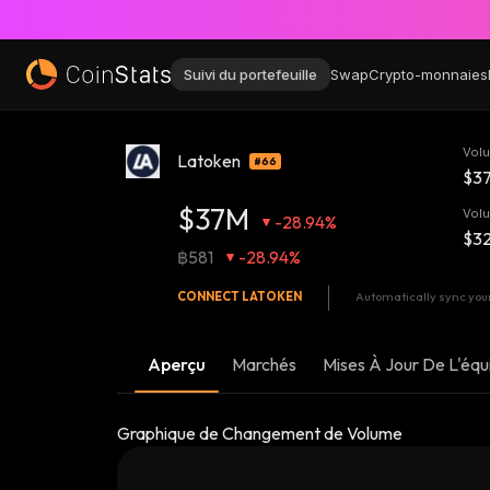
Suivi du portefeuille
Swap
Crypto-monnaies
Vol
Latoken
#66
$3
$37M
Volu
-28.94%
$3
฿581
-28.94%
CONNECT
LATOKEN
Automatically sync your
Aperçu
Marchés
Mises À Jour De L'équ
Graphique de Changement de Volume