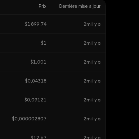
Prix
Dernière mise à jour
$1 899,74
2m il y a
$1
2m il y a
$1,001
2m il y a
$0,04318
2m il y a
$0,09121
2m il y a
$0,000002807
2m il y a
$12,67
2m il y a