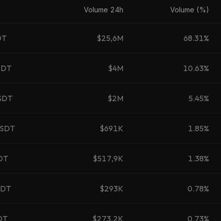
Volume 24h
Volume (%)
DT
$25,6M
68.31%
SDT
$4M
10.63%
SDT
$2M
5.45%
SDT
$691K
1.85%
DT
$517,9K
1.38%
SDT
$293K
0.78%
DT
$273,2K
0.73%