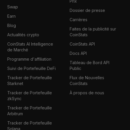
Prix
Swap
Dossier de presse
Earn
Carrières
Blog
Faites de la publicité sur
Actualités crypto
CoinStats
CoinStats AI Intelligence
CoinStats API
de Marché
Docs API
Programme d'affiliation
Tableau de Bord API
Suivi de Portefeuille DeFi
Public
Tracker de Portefeuille
Flux de Nouvelles
Starknet
CoinStats
Tracker de Portefeuille
À propos de nous
zkSync
Tracker de Portefeuille
Arbitrum
Tracker de Portefeuille
Solana