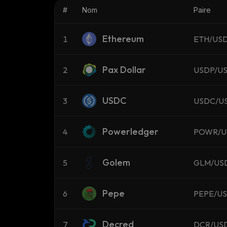
#
Nom
Paire
Ethereum
1
ETH/US
Pax Dollar
2
USDP/U
USDC
3
USDC/U
Powerledger
4
POWR/U
Golem
5
GLM/US
Pepe
6
PEPE/U
Decred
7
DCR/US