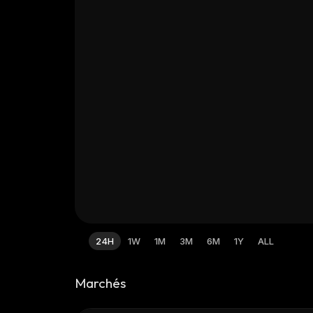
24H
1W
1M
3M
6M
1Y
ALL
Marchés