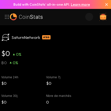
Build with CoinStats’ all-in-one API.
Learn more
SaturnNetwork
#188
$0
0%
฿0
0%
Volume 24h
Volume 7j
$0
$0
Volume 30j
Nbre de marchés
$0
0