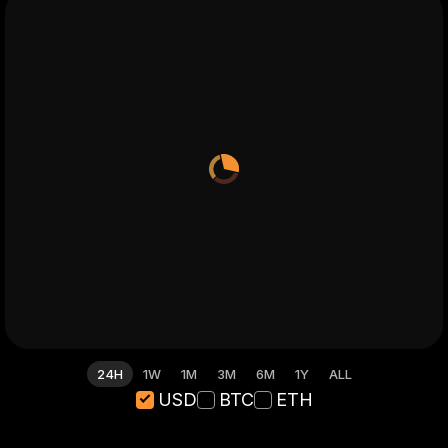
24H
1W
1M
3M
6M
1Y
ALL
USD
BTC
ETH