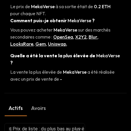
Le prix de
MekaVerse
à sa sortie était de
0.2 ETH
pour chaque NFT.
Comment puis-je obtenir
MekaVerse
?
Vous pouvez acheter
MekaVerse
sur des marchés
secondaires comme :
OpenSea
,
X2Y2
,
Blur
,
LooksRare
,
Gem
,
Uniswap
,
Quelle a été la vente la plus élevée de
MekaVerse
?
La vente la plus élevée de
MekaVerse
a été réalisée
avec un prix de vente de
-
Actifs
Avoirs
Prix de liste : du plus bas au plus élevé