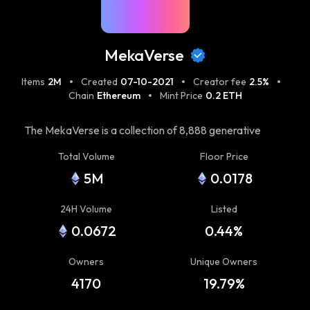
MekaVerse
Items
2M
Created
07-10-2021
Creator fee
2.5%
Chain
Ethereum
Mint Price
0.2 ETH
The MekaVerse is a collection of 8,888 generative
Mekas inspired by the Japanese Anime universe. View
Total Volume
Floor Price
the collection at https://themekaverse.com/gallery. In
5M
0.0178
the distant future, drivers fight in a world divided into 4
Factions. Originals Meka, Mirage, F9, and Gadians are
24H Volume
Listed
the Titans who rule this planet. Which Faction are you
0.0672
0.44%
going to join? World map:
https://worldmap.themekaverse.com/ Visit
Owners
Unique Owners
https://themekaverse.com/ for more details.
4170
19.79%