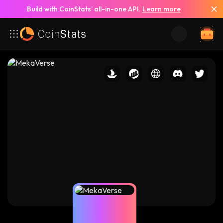
Build with CoinStats’ all-in-one API.
Learn more