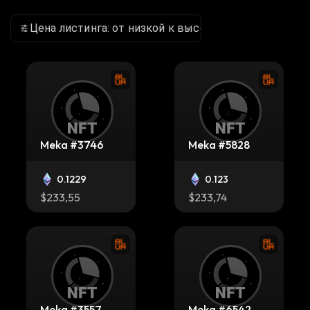
Цена листинга: от низкой к высокой
Meka #3746
Meka #5828
0.1229
0.123
$233,55
$233,74
Meka #3557
Meka #6542