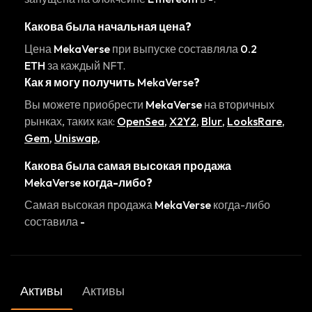
Какова была начальная цена?
Цена
MekaVerse
при выпуске составляла
0.2
ETH
за каждый NFT.
Как я могу получить
MekaVerse
?
Вы можете приобрести
MekaVerse
на вторичных
рынках, таких как:
OpenSea
,
X2Y2
,
Blur
,
LooksRare
,
Gem
,
Uniswap
,
Какова была самая высокая продажа
MekaVerse
когда-либо?
Самая высокая продажа
MekaVerse
когда-либо
составила
-
Активы
Активы