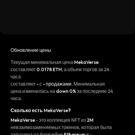
Обновление цены
Текущая минимальная цена
MekaVerse
составляет
0.0178 ETH
, а объем торгов за 24
часа
составляет
-
с
- продажами
. Минимальная
цена изменилась на
down 0%
за последние 24
часа.
Сколько есть
MekaVerse
?
MekaVerse
- это коллекция NFT из
2M
невзаимозаменяемых токенов, которая была
запущена на блокчейне
Ethereum
в
-
.