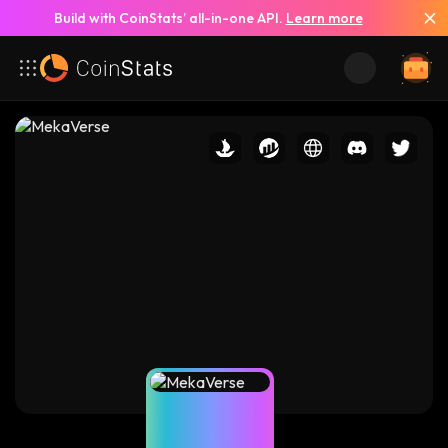
Build with CoinStats’ all-in-one API.
Learn more