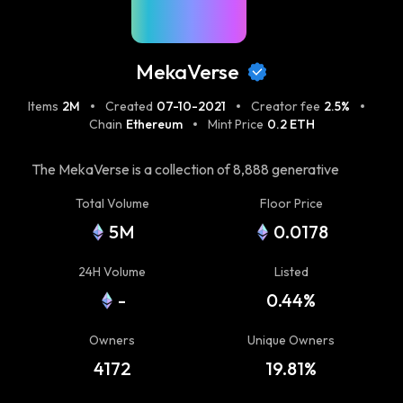
MekaVerse
Items
2M
Created
07-10-2021
Creator fee
2.5%
Chain
Ethereum
Mint Price
0.2 ETH
The MekaVerse is a collection of 8,888 generative
Mekas inspired by the Japanese Anime universe. View
Total Volume
Floor Price
the collection at https://themekaverse.com/gallery. In
5M
0.0178
the distant future, drivers fight in a world divided into 4
Factions. Originals Meka, Mirage, F9, and Gadians are
24H Volume
Listed
the Titans who rule this planet. Which Faction are you
-
0.44%
going to join? World map:
https://worldmap.themekaverse.com/ Visit
Owners
Unique Owners
https://themekaverse.com/ for more details.
4172
19.81%