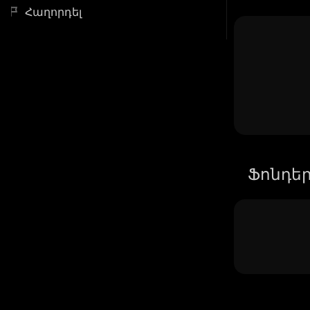
Հաղորդել
Ֆոնդե