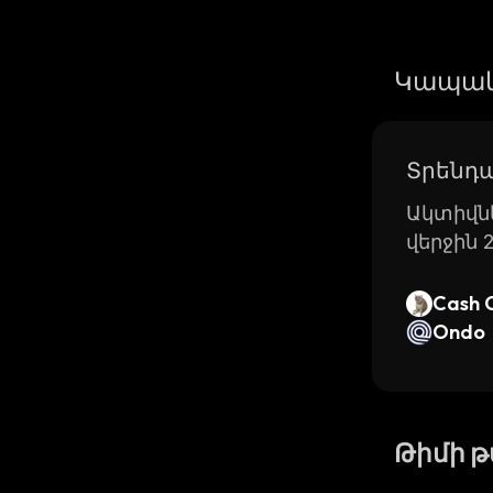
Կապակ
Տրենդա
Ակտիվնե
վերջին 
Cash 
Ondo
Թիմի 