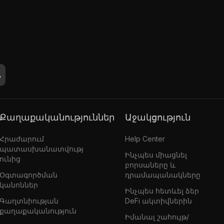
Քաղաքականություններ
Աջակցություն
Հրաժարում
Help Center
պատասխանատվությ
Ինչպես միացնել
ունից
բորսաները և
Օգտագործման
դրամապանակները
կանոններ
Ինչպես հետևել ձեր
Գաղտնիության
DeFi ակտիվներին
քաղաքականություն
Իմանալ շահույթ/