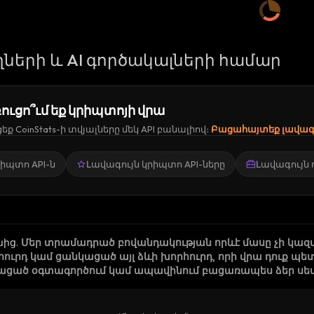
ների և AI գործակալների համար
ուցո՞ւմ եք կրիպտոյի վրա
ք CoinStats-ի տվյալները մեկ API բանալիով։
Բացահայտեք լավագո
կրիպտո API-ն
Լավագույն կրիպտո API-ները
Լավագույն
նից
.
Մեր տրամադրած բովանդակության որևէ մասը չի կազ
րհուրդ կամ ցանկացած այլ ձևի խորհուրդ, որի վրա դուք
ացած օգտագործում կամ ապավինում բացառապես ձեր սեփա