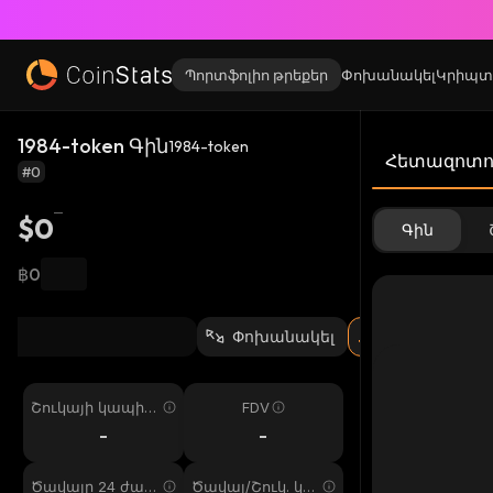
Պորտֆոլիո թրեքեր
Փոխանակել
Կրիպտ
1984-token Գին
1984-token
Հետազոտու
#0
$0
Գին
฿0
Փոխանակել
Շուկայի կապիտ
FDV
ալիզացիա
-
-
Ծավալը 24 ժամ
Ծավալ/Շուկ. կա