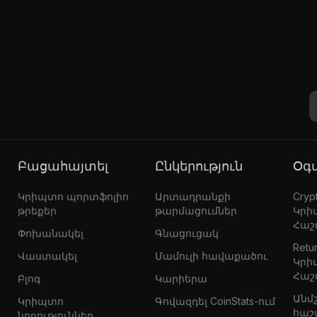
Բացահայտել
Ընկերություն
Օ
Կրիպտո պորտֆոլիո
Արտադրանքի
Crypt
թրեքեր
թարմացումներ
Կրի
Հաշ
Փոխանակել
Գնացուցակ
Retur
Վաստակել
Մամուլի հավաքածու
Կրի
Հաշ
Բլոգ
Կարիերա
Անմ
Կրիպտո
Գովազդել CoinStats-ում
հաշ
նորություններ