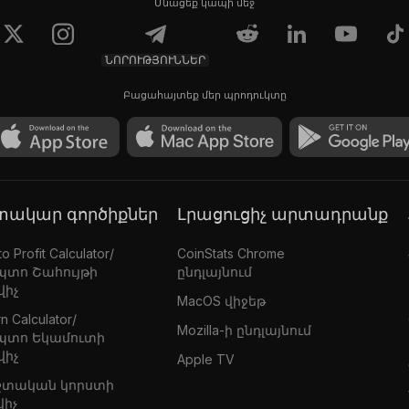
Մնացեք կապի մեջ
ՆՈՐՈՒԹՅՈՒՆՆԵՐ
Բացահայտեք մեր պրոդուկտը
գտակար գործիքներ
Լրացուցիչ արտադրանք
o Profit Calculator/
CoinStats Chrome
պտո Շահույթի
ընդլայնում
վիչ
MacOS վիջեթ
n Calculator/
Mozilla-ի ընդլայնում
պտո Եկամուտի
վիչ
Apple TV
շտական կորստի
վիչ