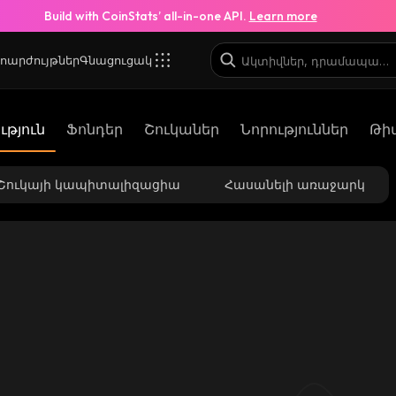
Build with CoinStats’ all-in-one API.
Learn more
ոարժույթներ
Գնացուցակ
թյուն
Ֆոնդեր
Շուկաներ
Նորություններ
Թի
Շուկայի կապիտալիզացիա
Հասանելի առաջարկ