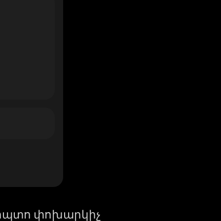
իպտո փոխարկիչ