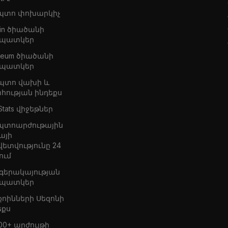
պտո փոխարկիչ
oin ծիածանի
պատկեր
ereum ծիածանի
պատկեր
պտո վախի և
հության ինդեքս
Stats վիջեթներ
պտոարժութային
այի
վետվությունը 24
ում
 գերակայության
պատկեր
քոինների Սեզոնի
եքս
00+ արժույթի