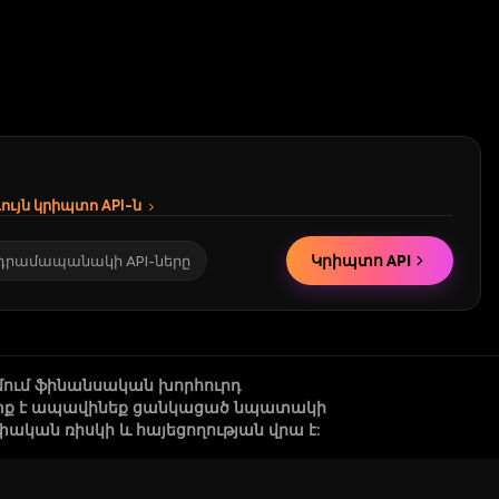
ւյն կրիպտո API-ն
Կրիպտո API
 դրամապանակի API-ները
մում ֆինանսական խորհուրդ
 պետք է ապավինեք ցանկացած նպատակի
կան ռիսկի և հայեցողության վրա է: