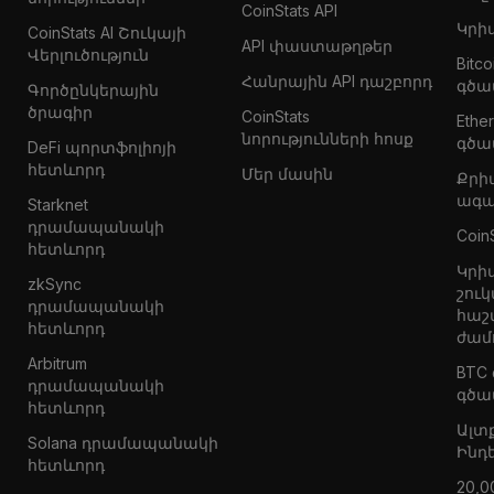
CoinStats API
Կրի
CoinStats AI Շուկայի
API փաստաթղթեր
Վերլուծություն
Bitc
Հանրային API դաշբորդ
գծա
Գործընկերային
ծրագիր
CoinStats
Eth
նորությունների հոսք
գծա
DeFi պորտֆոլիոյի
հետևորդ
Մեր մասին
Քրի
ագա
Starknet
դրամապանակի
Coin
հետևորդ
Կրի
zkSync
շուկ
դրամապանակի
հաշ
հետևորդ
ժամ
Arbitrum
BTC
դրամապանակի
գծա
հետևորդ
Ալտ
Solana դրամապանակի
Ինդ
հետևորդ
20,0