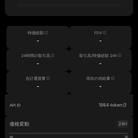
時価総額
FDV
-
-
24時間の取引高
取引高/時価総額 24h
-
-
合計通貨量
現在の供給量
-
-
1984-token
API ID
価格変動
24H
低
高