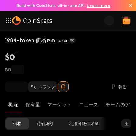
Build with CoinStats’ all-in-one API.
Learn more
1984-token 価格
1984-token
#0
$0
฿0
スワップ
報告
概況
保有量
マーケット
ニュース
チームのアッ
価格
時価総額
利用可能供給量