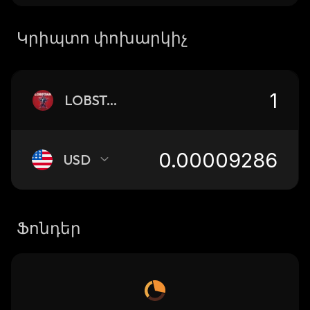
Կրիպտո փոխարկիչ
LOBSTAR
USD
Ֆոնդեր