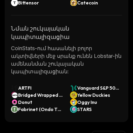
Bittensor
Catecoin
Նման շուկայական
կապիտալիզացիա
CoinStats-ում հասանելի բոլոր
ակտիվների մեջ սրանք ունեն Lobstar-ին
ամենանման շուկայական
կապիտալիզացիան:
ARTFI
Vanguard S&P 500
Bridged Wrapped E
ETF (Dinari Tokeniz
Yellow Duckies
ther (Stargate)
Donut
ed ETF)
Oggy Inu
Fabrinet (Ondo Tok
STARS
enized)