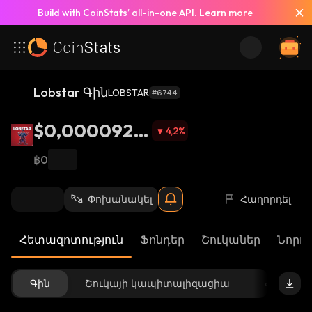
Build with CoinStats’ all-in-one API.
Learn more
Lobstar Գին
LOBSTAR
#6744
$0,0000928
4,2
%
6
฿0
Փոխանակել
Հաղորդել
Հետազոտություն
Ֆոնդեր
Շուկաներ
Նորու
Գին
Շուկայի կապիտալիզացիա
Հասանե