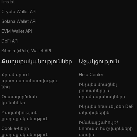
llms.txt
Crypto Wallet API
Solana Wallet API
EVM Wallet API
DeFi API
Bitcoin (xPub) Wallet API
Քաղաքականություններ
Աջակցություն
Հրաժարում
Help Center
պատասխանատվությու
Ինչպես միացնել
նից
բորսաները և
Օգտագործման
դրամապանակները
կանոններ
Ինչպես հետևել ձեր DeFi
Գաղտնիության
ակտիվներին
քաղաքականություն
Իմանալ շահույթ/
Cookie-ների
կորուստ հաշվարկների
քաղաքականություն
մասին