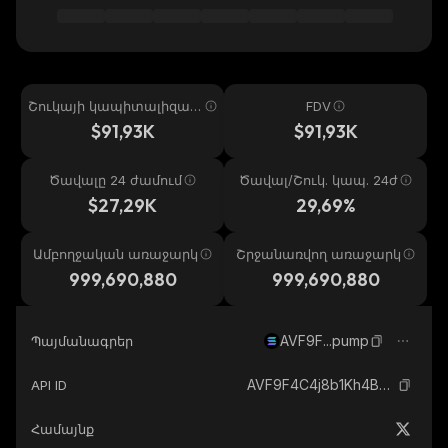
Շուկայի կապիտալիզաց
FDV
իա
$91,93K
$91,93K
Ծավալը 24 ժամում
Ծավալ/Շուկ. կապ. 24ժ
$27,29K
29,69%
Ամբողջական առաջարկ
Շրջանառվող առաջարկ
999,690,880
999,690,880
AVF9F...pump
Պայմանագրեր
AVF9F4C4j8b1Kh4BmNHqybDaHgnZpJ7W7yLvL7hUpump_solana
API ID
Համայնք