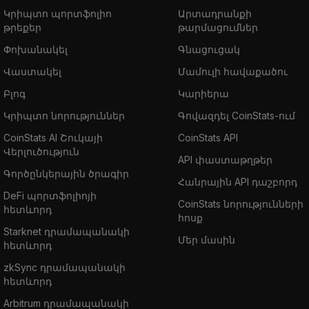
Կրիպտո պորտֆոլիո
Արտադրանքի
թրեքեր
թարմացումներ
Փոխանակել
Գնացուցակ
Վաստակել
Մամուլի հավաքածու
Բլոգ
Կարիերա
Կրիպտո նորություններ
Գովազդել CoinStats-ում
CoinStats AI Շուկայի
CoinStats API
Վերլուծություն
API փաստաթղթեր
Գործընկերային ծրագիր
Հանրային API դաշբորդ
DeFi պորտֆոլիոյի
CoinStats նորությունների
հետևորդ
հոսք
Starknet դրամապանակի
Մեր մասին
հետևորդ
zkSync դրամապանակի
հետևորդ
Arbitrum դրամապանակի