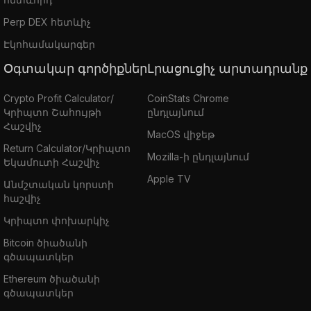
Perp DEX հետևիչ
Էկոհամակարգեր
Օգտակար գործիքներ
Լրացուցիչ արտադրանք
Crypto Profit Calculator/
CoinStats Chrome
Կրիպտո Շահույթի
ընդլայնում
Հաշվիչ
MacOS վիջեթ
Return Calculator/Կրիպտո
Mozilla-ի ընդլայնում
Եկամուտի Հաշվիչ
Apple TV
Անմշտական կորստի
հաշվիչ
Կրիպտո փոխարկիչ
Bitcoin ծիածանի
գծապատկեր
Ethereum ծիածանի
գծապատկեր