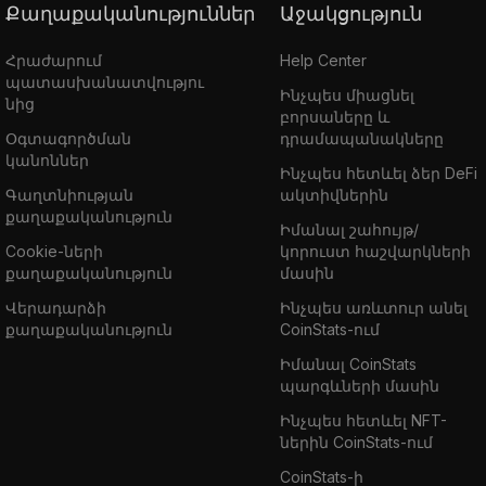
Քաղաքականություններ
Աջակցություն
Հրաժարում
Help Center
պատասխանատվությու
Ինչպես միացնել
նից
բորսաները և
Օգտագործման
դրամապանակները
կանոններ
Ինչպես հետևել ձեր DeFi
Գաղտնիության
ակտիվներին
քաղաքականություն
Իմանալ շահույթ/
Cookie-ների
կորուստ հաշվարկների
քաղաքականություն
մասին
Վերադարձի
Ինչպես առևտուր անել
քաղաքականություն
CoinStats-ում
Իմանալ CoinStats
պարգևների մասին
Ինչպես հետևել NFT-
ներին CoinStats-ում
CoinStats-ի