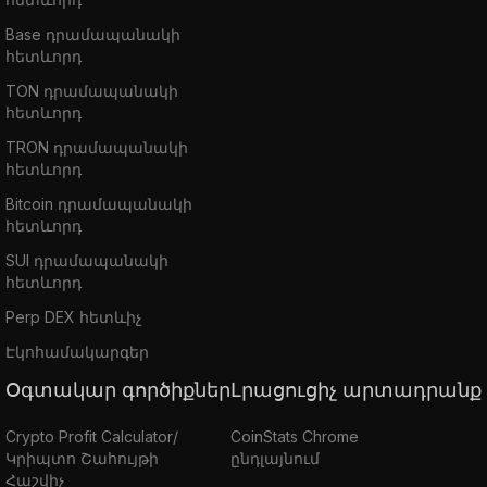
Base դրամապանակի
հետևորդ
TON դրամապանակի
հետևորդ
TRON դրամապանակի
հետևորդ
Bitcoin դրամապանակի
հետևորդ
SUI դրամապանակի
հետևորդ
Perp DEX հետևիչ
Էկոհամակարգեր
Օգտակար գործիքներ
Լրացուցիչ արտադրանք
Crypto Profit Calculator/
CoinStats Chrome
Կրիպտո Շահույթի
ընդլայնում
Հաշվիչ