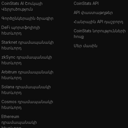
CoinStats AI Շուկայի
CoinStats API
Վերլուծություն
API փաստաթղթեր
Գործընկերային ծրագիր
Հանրային API դաշբորդ
DeFi պորտֆոլիոյի
CoinStats նորությունների
հետևորդ
հոսք
Starknet դրամապանակի
Մեր մասին
հետևորդ
zkSync դրամապանակի
հետևորդ
Arbitrum դրամապանակի
հետևորդ
Solana դրամապանակի
հետևորդ
Cosmos դրամապանակի
հետևորդ
Ethereum
դրամապանակի
հետևորդ