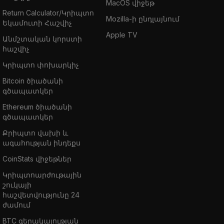
MacOS վիջեթ
Return Calculator/Կրիպտո
Mozilla-ի ընդլայնում
Եկամուտի Հաշվիչ
Apple TV
Անմշտական կորստի
հաշվիչ
Կրիպտո փոխարկիչ
Bitcoin ծիածանի
գծապատկեր
Ethereum ծիածանի
գծապատկեր
Քրիպտո վախի և
ագահության ինդեքս
CoinStats վիջեթներ
Կրիպտոարժութային
շուկայի
հաշվետվությունը 24
ժամում
BTC գերակայության