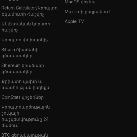
MacOS վիջեթ
Return Calculator/Կրիպտո
Mozilla-ի ընդլայնում
Եկամուտի Հաշվիչ
Apple TV
Անմշտական կորստի
հաշվիչ
Կրիպտո փոխարկիչ
Bitcoin ծիածանի
գծապատկեր
Ethereum ծիածանի
գծապատկեր
Քրիպտո վախի և
ագահության ինդեքս
CoinStats վիջեթներ
Կրիպտոարժութային
շուկայի
հաշվետվությունը 24
ժամում
BTC գերակայության