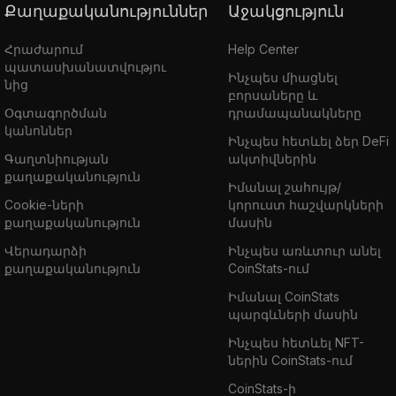
Քաղաքականություններ
Աջակցություն
Հրաժարում
Help Center
պատասխանատվությու
Ինչպես միացնել
նից
բորսաները և
Օգտագործման
դրամապանակները
կանոններ
Ինչպես հետևել ձեր DeFi
Գաղտնիության
ակտիվներին
քաղաքականություն
Իմանալ շահույթ/
Cookie-ների
կորուստ հաշվարկների
քաղաքականություն
մասին
Վերադարձի
Ինչպես առևտուր անել
քաղաքականություն
CoinStats-ում
Իմանալ CoinStats
պարգևների մասին
Ինչպես հետևել NFT-
ներին CoinStats-ում
CoinStats-ի