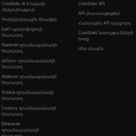
CoinStats AI Շուկայի
CoinStats API
Վերլուծություն
API փաստաթղթեր
Գործընկերային ծրագիր
Հանրային API դաշբորդ
DeFi պորտֆոլիոյի
CoinStats նորությունների
հետևորդ
հոսք
Starknet դրամապանակի
Մեր մասին
հետևորդ
zkSync դրամապանակի
հետևորդ
Arbitrum դրամապանակի
հետևորդ
Solana դրամապանակի
հետևորդ
Cosmos դրամապանակի
հետևորդ
Ethereum
դրամապանակի
հետևորդ