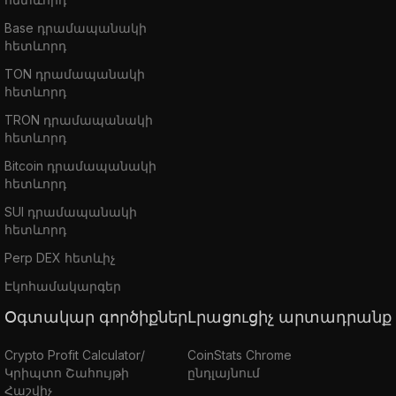
Base դրամապանակի
հետևորդ
TON դրամապանակի
հետևորդ
TRON դրամապանակի
հետևորդ
Bitcoin դրամապանակի
հետևորդ
SUI դրամապանակի
հետևորդ
Perp DEX հետևիչ
Էկոհամակարգեր
Օգտակար գործիքներ
Լրացուցիչ արտադրանք
Crypto Profit Calculator/
CoinStats Chrome
Կրիպտո Շահույթի
ընդլայնում
Հաշվիչ