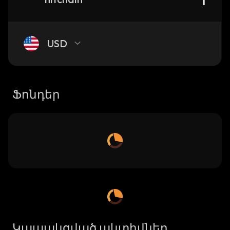
USD
Ֆոնդեր
Կապակցված ակտիվներ