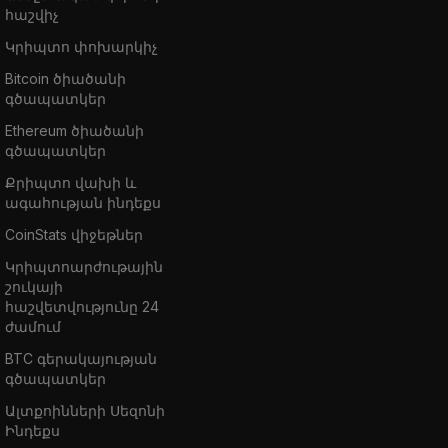
հաշվիչ
Կրիպտո փոխարկիչ
Bitcoin ծիածանի
գծապատկեր
Ethereum ծիածանի
գծապատկեր
Քրիպտո վախի և
ագահության ինդեքս
CoinStats վիջեթներ
Կրիպտոարժութային
շուկայի
հաշվետվությունը 24
ժամում
BTC գերակայության
գծապատկեր
Ալտքոինների Սեզոնի
Ինդեքս