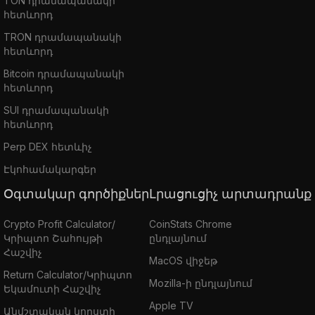
TON դրամապանակի
հետևորդ
TRON դրամապանակի
հետևորդ
Bitcoin դրամապանակի
հետևորդ
SUI դրամապանակի
հետևորդ
Perp DEX հետևիչ
Էկոհամակարգեր
Օգտակար գործիքներ
Լրացուցիչ արտադրանք
Crypto Profit Calculator/
CoinStats Chrome
Կրիպտո Շահույթի
ընդլայնում
Հաշվիչ
MacOS վիջեթ
Return Calculator/Կրիպտո
Mozilla-ի ընդլայնում
Եկամուտի Հաշվիչ
Apple TV
Անմշտական կորստի