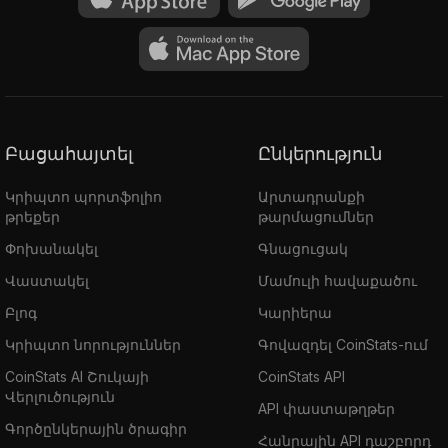
Բացահայտել
Ընկերություն
Կրիպտո պորտֆոլիո
Արտադրանքի
թրեքեր
թարմացումներ
Փոխանակել
Գնացուցակ
Վաստակել
Մամուլի հավաքածու
Բլոգ
Կարիերա
Կրիպտո նորություններ
Գովազդել CoinStats-ում
CoinStats AI Շուկայի
CoinStats API
Վերլուծություն
API փաստաթղթեր
Գործընկերային ծրագիր
Հանրային API դաշբորդ