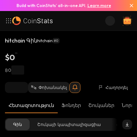
Build with CoinStats’ all-in-one API.
Learn more
hitchain Գին
hitchain
#0
$0
฿0
Փոխանակել
Հաղորդել
Հետազոտություն
Ֆոնդեր
Շուկաներ
Նորու
Գին
Շուկայի կապիտալիզացիա
Հասանե