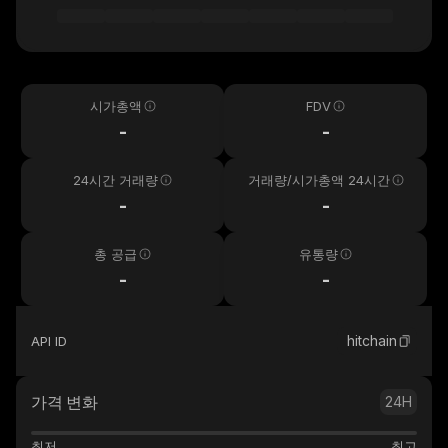
시가총액
FDV
-
-
24시간 거래량
거래량/시가총액 24시간
-
-
총 공급
유통량
-
-
hitchain
API ID
가격 변화
24H
최저
최고