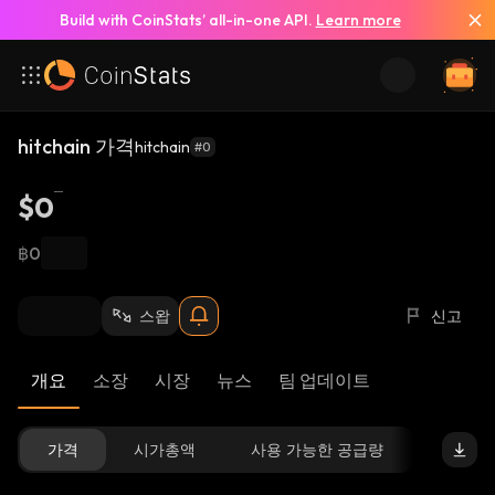
Build with CoinStats’ all-in-one API.
Learn more
hitchain 가격
hitchain
#0
$0
฿0
스왑
신고
개요
소장
시장
뉴스
팀 업데이트
가격
시가총액
사용 가능한 공급량