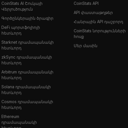
CoinStats AI Շուկայի
CoinStats API
Վերլուծություն
API փաստաթղթեր
Գործընկերային ծրագիր
Հանրային API դաշբորդ
DeFi պորտֆոլիոյի
CoinStats նորությունների
հետևորդ
հոսք
Starknet դրամապանակի
Մեր մասին
հետևորդ
zkSync դրամապանակի
հետևորդ
Arbitrum դրամապանակի
հետևորդ
Solana դրամապանակի
հետևորդ
Cosmos դրամապանակի
հետևորդ
Ethereum
դրամապանակի
հետևորդ