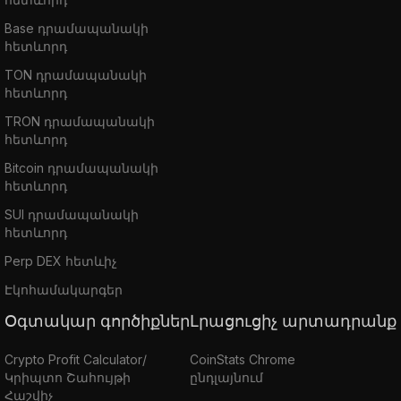
Base դրամապանակի
հետևորդ
TON դրամապանակի
հետևորդ
TRON դրամապանակի
հետևորդ
Bitcoin դրամապանակի
հետևորդ
SUI դրամապանակի
հետևորդ
Perp DEX հետևիչ
Էկոհամակարգեր
Օգտակար գործիքներ
Լրացուցիչ արտադրանք
Crypto Profit Calculator/
CoinStats Chrome
Կրիպտո Շահույթի
ընդլայնում
Հաշվիչ