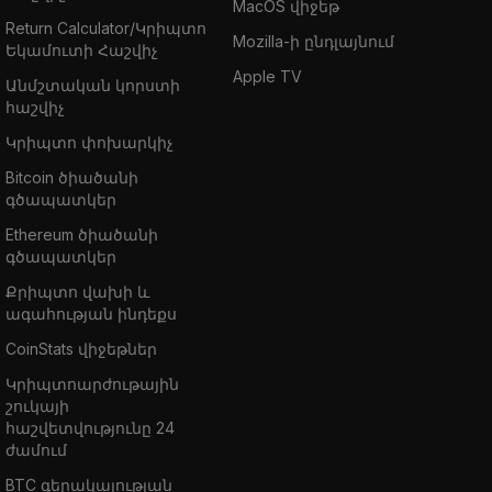
MacOS վիջեթ
Return Calculator/Կրիպտո
Mozilla-ի ընդլայնում
Եկամուտի Հաշվիչ
Apple TV
Անմշտական կորստի
հաշվիչ
Կրիպտո փոխարկիչ
Bitcoin ծիածանի
գծապատկեր
Ethereum ծիածանի
գծապատկեր
Քրիպտո վախի և
ագահության ինդեքս
CoinStats վիջեթներ
Կրիպտոարժութային
շուկայի
հաշվետվությունը 24
ժամում
BTC գերակայության