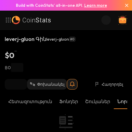
Build with CoinStats’ all-in-one API.
Learn more
leverj-gluon Գին
leverj-gluon
#0
$0
฿0
Փոխանակել
Հաղորդել
Հետազոտություն
Ֆոնդեր
Շուկաներ
Նորու