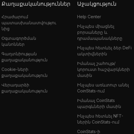
Քաղաքականություններ
Աջակցություն
Հրաժարում
Help Center
պատասխանատվությու
Ինչպես միացնել
նից
բորսաները և
Օգտագործման
դրամապանակները
կանոններ
Ինչպես հետևել ձեր DeFi
Գաղտնիության
ակտիվներին
քաղաքականություն
Իմանալ շահույթ/
Cookie-ների
կորուստ հաշվարկների
քաղաքականություն
մասին
Վերադարձի
Ինչպես առևտուր անել
քաղաքականություն
CoinStats-ում
Իմանալ CoinStats
պարգևների մասին
Ինչպես հետևել NFT-
ներին CoinStats-ում
CoinStats-ի