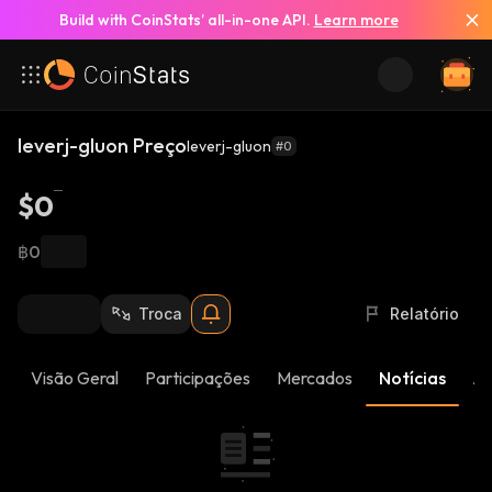
Build with CoinStats’ all-in-one API.
Learn more
leverj-gluon Preço
leverj-gluon
#0
$0
฿0
Troca
Relatório
Visão Geral
Participações
Mercados
Notícias
At