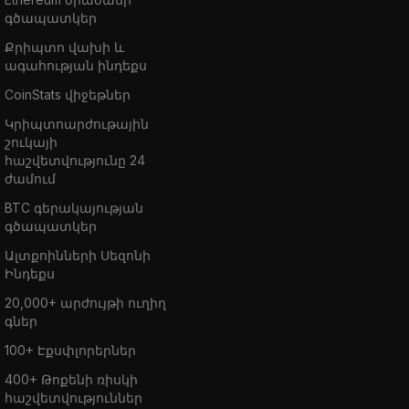
գծապատկեր
Քրիպտո վախի և
ագահության ինդեքս
CoinStats վիջեթներ
Կրիպտոարժութային
շուկայի
հաշվետվությունը 24
ժամում
BTC գերակայության
գծապատկեր
Ալտքոինների Սեզոնի
Ինդեքս
20,000+ արժույթի ուղիղ
գներ
100+ Էքսփլորերներ
400+ Թոքենի ռիսկի
հաշվետվություններ