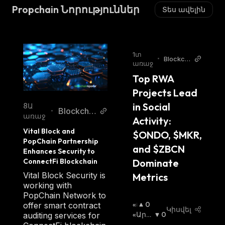
Propchain Նորություններ
Տես ավելին
1տ
•
Blockch
առաջ
ainRepo
Top RWA 
rter
Projects Lead 
in Social 
8Ա
Blockchai
•
առաջ
Activity: 
nReporter
Vital Block and 
$ONDO, $MKR, 
PopChain Partnership 
and $ZBCN 
Enhances Security to 
Dominate 
ConnectFi Blockchain
Vital Block Security is
Metrics
working with
PopChain Network to
«Ց
0
offer smart contract
Կիսվել
Լ
«Արջ
0
auditing services for
Ի»
Ի» Շո