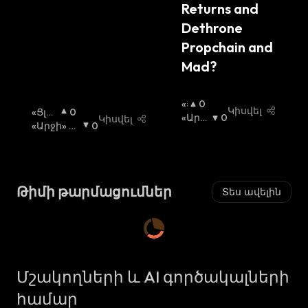
:
Returns and 
Dethrone 
Propchain and 
Mad?
«Ց
0
Կիսվել
«Ցլի»
0
Լ
«Արջ
0
Կիսվել
Շուկ
«Արջի» Շ
0
Ի»
Ի» Շո
Ա
Ուկա
:
:
Շ
Ւկա
:
Ո
Ւ
Կ
Թիմի թարմացումներ
Տես ավելին
Ա
:
Մշակողների և AI գործակալների
համար