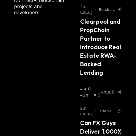
ConnectFi blockchain
Շ
Ւկա
:
projects and
2տ
•
Blockch
Ո
developers.
առաջ
ainRepo
Ւ
Clearpool and 
rter
Կ
PropChain 
Ա
:
Partner to 
Introduce Real 
Estate RWA-
Backed 
Lending
«Ց
0
Կիսվել
Լ
«Արջ
0
Ի»
Ի» Շո
Շ
Ւկա
:
2տ
•
TheNew
Ո
առաջ
sCrypto
Ւ
Can FX Guys 
Կ
Deliver 1,000% 
Ա