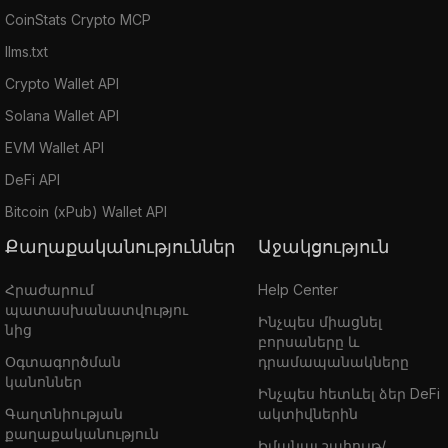
CoinStats Crypto MCP
llms.txt
Crypto Wallet API
Solana Wallet API
EVM Wallet API
DeFi API
Bitcoin (xPub) Wallet API
Քաղաքականություններ
Աջակցություն
Հրաժարում
Help Center
պատասխանատվությու
Ինչպես միացնել
նից
բորսաները և
Օգտագործման
դրամապանակները
կանոններ
Ինչպես հետևել ձեր DeFi
Գաղտնիության
ակտիվներին
քաղաքականություն
Իմանալ շահույթ/