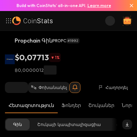
Build with CoinStats’ all-in-one API.
Learn more
Propchain Գին
PROPC
#1992
$0,07713
1
%
฿0,0000012
Փոխանակել
Հաղորդել
Հետազոտություն
Ֆոնդեր
Շուկաներ
Նորու
Գին
Շուկայի կապիտալիզացիա
Հասանե