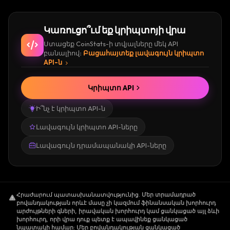
Կառուցո՞ւմ եք կրիպտոյի վրա
Ստացեք CoinStats-ի տվյալները մեկ API
բանալիով։
Բացահայտեք լավագույն կրիպտո
API-ն
Կրիպտո API
Ի՞նչ է կրիպտո API-ն
Լավագույն կրիպտո API-ները
Լավագույն դրամապանակի API-ները
Հրաժարում պատասխանատվությունից
.
Մեր տրամադրած
բովանդակության որևէ մասը չի կազմում ֆինանսական խորհուրդ
արժույթների գների, իրավական խորհուրդ կամ ցանկացած այլ ձևի
խորհուրդ, որի վրա դուք պետք է ապավինեք ցանկացած
նպատակի համար: Մեր բովանդակության ցանկացած