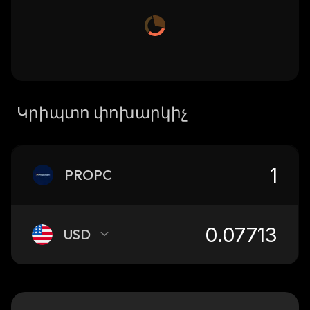
Կրիպտո փոխարկիչ
PROPC
USD