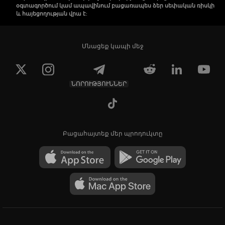
օգտագործում կամ ապավինում բացառապես ձեր սեփական ռիսկի
և հայեցողության վրա է:
Մնացեք կապի մեջ
ՆՈՐՈՒԹՅՈՒՆՆԵՐ
Բացահայտեք մեր պրոդուկտը