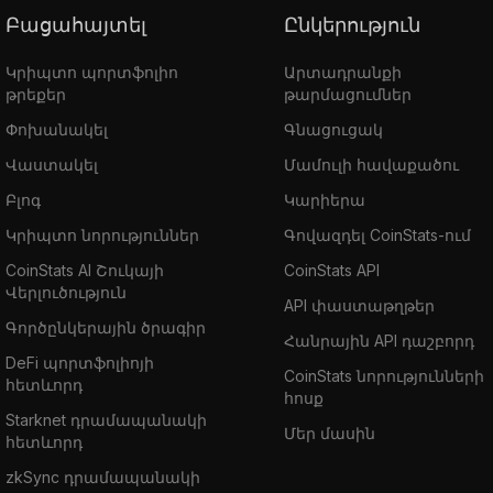
Բացահայտել
Ընկերություն
Կրիպտո պորտֆոլիո
Արտադրանքի
թրեքեր
թարմացումներ
Փոխանակել
Գնացուցակ
Վաստակել
Մամուլի հավաքածու
Բլոգ
Կարիերա
Կրիպտո նորություններ
Գովազդել CoinStats-ում
CoinStats AI Շուկայի
CoinStats API
Վերլուծություն
API փաստաթղթեր
Գործընկերային ծրագիր
Հանրային API դաշբորդ
DeFi պորտֆոլիոյի
CoinStats նորությունների
հետևորդ
հոսք
Starknet դրամապանակի
Մեր մասին
հետևորդ
zkSync դրամապանակի