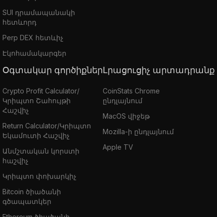
SUI դրամապանակի
հետևորդ
Perp DEX հետևիչ
Էկոհամակարգեր
Օգտակար գործիքներ
Լրացուցիչ արտադրանք
Crypto Profit Calculator/
CoinStats Chrome
Կրիպտո Շահույթի
ընդլայնում
Հաշվիչ
MacOS վիջեթ
Return Calculator/Կրիպտո
Mozilla-ի ընդլայնում
Եկամուտի Հաշվիչ
Apple TV
Անմշտական կորստի
հաշվիչ
Կրիպտո փոխարկիչ
Bitcoin ծիածանի
գծապատկեր
Ethereum ծիածանի