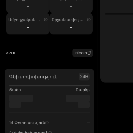
ում
պ. 24ժ
-
-
Ամբողջական առ
Շրջանառվող առ
աջարկ
աջարկ
-
-
rilcoin
API ID
Գնի փոփոխություն
24H
Ցածր
Բարձր
1ժ Փոփոխություն
24ժ Փոփոխություն