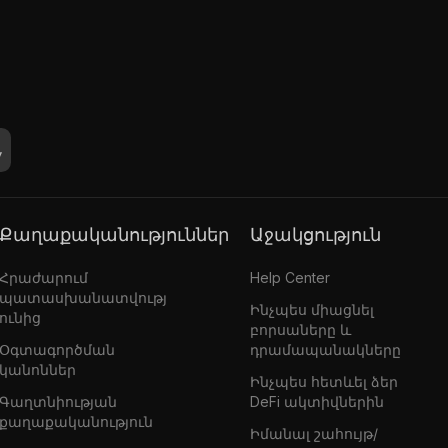
Քաղաքականություններ
Աջակցություն
Հրաժարում
Help Center
պատասխանատվությ
Ինչպես միացնել
ունից
բորսաները և
Օգտագործման
դրամապանակները
կանոններ
Ինչպես հետևել ձեր
Գաղտնիության
DeFi ակտիվներին
քաղաքականություն
Իմանալ շահույթ/