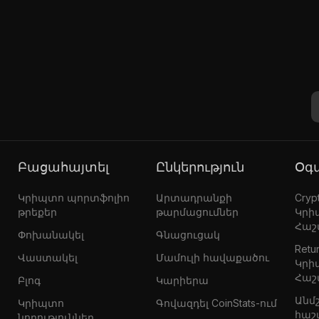
Բացահայտել
Ընկերություն
Օ
Կրիպտո պորտֆոլիո
Արտադրանքի
Crypt
թրեքեր
թարմացումներ
Կրի
Հաշ
Փոխանակել
Գնացուցակ
Retur
Վաստակել
Մամուլի հավաքածու
Կրի
Հաշ
Բլոգ
Կարիերա
Անմ
Կրիպտո
Գովազդել CoinStats-ում
հաշ
նորություններ