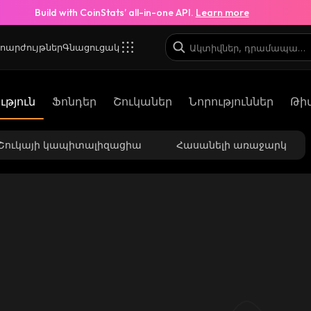
Build with CoinStats’ all-in-one API.
Learn more
ոարժույթներ
Գնացուցակ
թյուն
Ֆոնդեր
Շուկաներ
Նորություններ
Թի
Շուկայի կապիտալիզացիա
Հասանելի առաջարկ