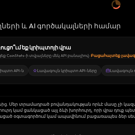
ների և AI գործակալների համար
ուցո՞ւմ եք կրիպտոյի վրա
ք CoinStats-ի տվյալները մեկ API բանալիով։
Բացահայտեք լավագո
կրիպտո API-ն
Լավագույն կրիպտո API-ները
Լավագույն
նից
.
Մեր տրամադրած բովանդակության որևէ մասը չի կազ
րհուրդ կամ ցանկացած այլ ձևի խորհուրդ, որի վրա դուք
ացած օգտագործում կամ ապավինում բացառապես ձեր սեփա