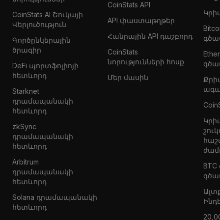
CoinStats API
Կրի
CoinStats AI Շուկայի
API փաստաթղթեր
Վերլուծություն
Bitc
Հանրային API դաշբորդ
գծա
Գործընկերային
ծրագիր
CoinStats
Eth
նորությունների հոսք
գծա
DeFi պորտֆոլիոյի
հետևորդ
Մեր մասին
Քրի
ագա
Starknet
դրամապանակի
Coin
հետևորդ
Կրի
zkSync
շուկ
դրամապանակի
հաշ
հետևորդ
ժամ
Arbitrum
BTC
դրամապանակի
գծա
հետևորդ
Ալտ
Solana դրամապանակի
Ինդ
հետևորդ
20,0