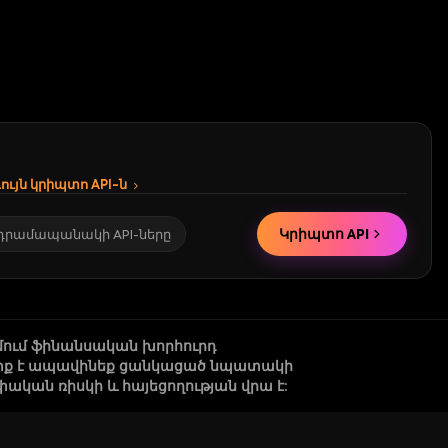
ւյն կրիպտո API-ն
Կրիպտո API
 դրամապանակի API-ները
մում ֆինանսական խորհուրդ
 պետք է ապավինեք ցանկացած նպատակի
կան ռիսկի և հայեցողության վրա է: