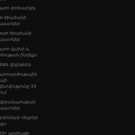
պտո փոխարկիչ
oin ծիածանի
պատկեր
ereum ծիածանի
պատկեր
պտո վախի և
հության ինդեքս
Stats վիջեթներ
պտոարժութային
այի
վետվությունը 24
ում
 գերակայության
պատկեր
քոինների Սեզոնի
եքս
00+ արժույթի