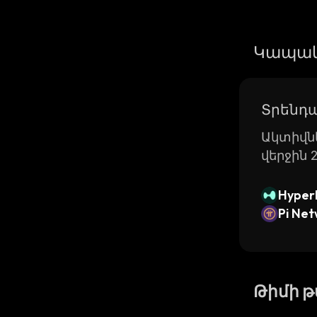
Կապակ
Տրենդա
Ակտիվնե
վերջին 
Hyperl
Pi Ne
Թիմի 