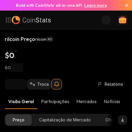
Build with CoinStats’ all-in-one API.
Learn more
rilcoin Preço
rilcoin
#0
$0
฿0
Troca
Relatório
Visão Geral
Participações
Mercados
Notícias
At
Preço
Capitalização de Mercado
Oferta Dispon