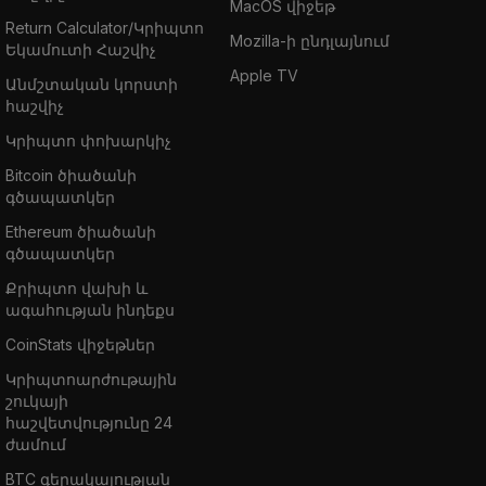
MacOS վիջեթ
Return Calculator/Կրիպտո
Mozilla-ի ընդլայնում
Եկամուտի Հաշվիչ
Apple TV
Անմշտական կորստի
հաշվիչ
Կրիպտո փոխարկիչ
Bitcoin ծիածանի
գծապատկեր
Ethereum ծիածանի
գծապատկեր
Քրիպտո վախի և
ագահության ինդեքս
CoinStats վիջեթներ
Կրիպտոարժութային
շուկայի
հաշվետվությունը 24
ժամում
BTC գերակայության