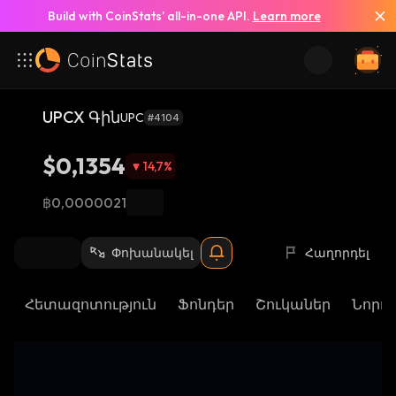
Build with CoinStats’ all-in-one API.
Learn more
UPCX Գին
UPC
#4104
$0,1354
14,7
%
฿0,0000021
Փոխանակել
Հաղորդել
Հետազոտություն
Ֆոնդեր
Շուկաներ
Նորու