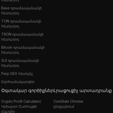
Base դրամապանակի
հետևորդ
TON դրամապանակի
հետևորդ
TRON դրամապանակի
հետևորդ
Bitcoin դրամապանակի
հետևորդ
SUI դրամապանակի
հետևորդ
Perp DEX հետևիչ
Էկոհամակարգեր
Օգտակար գործիքներ
Լրացուցիչ արտադրանք
Crypto Profit Calculator/
CoinStats Chrome
Կրիպտո Շահույթի
ընդլայնում
Հաշվիչ