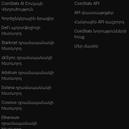
CoinStats AI Շուկայի
CoinStats API
Վերլուծություն
API փաստաթղթեր
Գործընկերային ծրագիր
Հանրային API դաշբորդ
DeFi պորտֆոլիոյի
CoinStats նորությունների
հետևորդ
հոսք
Starknet դրամապանակի
Մեր մասին
հետևորդ
zkSync դրամապանակի
հետևորդ
Arbitrum դրամապանակի
հետևորդ
Solana դրամապանակի
հետևորդ
Cosmos դրամապանակի
հետևորդ
Ethereum
դրամապանակի
հետևորդ