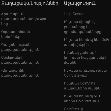
Քաղաքականություններ
Աջակցություն
Հրաժարում
Help Center
պատասխանատվությու
Ինչպես միացնել
նից
բորսաները և
Օգտագործման
դրամապանակները
կանոններ
Ինչպես հետևել ձեր DeFi
Գաղտնիության
ակտիվներին
քաղաքականություն
Իմանալ շահույթ/
Cookie-ների
կորուստ հաշվարկների
քաղաքականություն
մասին
Վերադարձի
Ինչպես առևտուր անել
քաղաքականություն
CoinStats-ում
Իմանալ CoinStats
պարգևների մասին
Ինչպես հետևել NFT-
ներին CoinStats-ում
CoinStats-ի