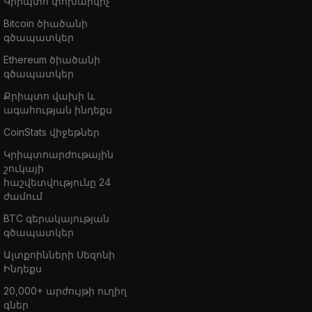
Կրիպտո փոխարկիչ
Bitcoin ծիածանի
գծապատկեր
Ethereum ծիածանի
գծապատկեր
Քրիպտո վախի և
ագահության ինդեքս
CoinStats վիջեթներ
Կրիպտոարժութային
շուկայի
հաշվետվությունը 24
ժամում
BTC գերակայության
գծապատկեր
Ալտքոինների Սեզոնի
Ինդեքս
20,000+ արժույթի ուղիղ
գներ