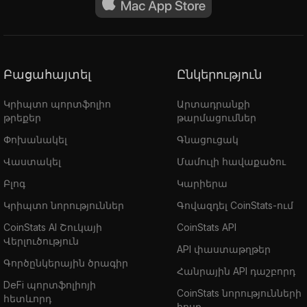
Բացահայտել
Ընկերություն
Կրիպտո պորտֆոլիո
Արտադրանքի
թրեքեր
թարմացումներ
Փոխանակել
Գնացուցակ
Վաստակել
Մամուլի հավաքածու
Բլոգ
Կարիերա
Կրիպտո նորություններ
Գովազդել CoinStats-ում
CoinStats AI Շուկայի
CoinStats API
Վերլուծություն
API փաստաթղթեր
Գործընկերային ծրագիր
Հանրային API դաշբորդ
DeFi պորտֆոլիոյի
CoinStats նորությունների
հետևորդ
հոսք