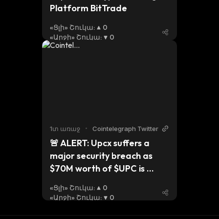
Platform BitTrade
«Ցլի» Շուկա
:
0
«Արջի» Շուկա
:
0
1տ առաջ
•
Cointelegraph Twitter
🚨 ALERT: Upcx suffers a 
major security breach as 
$70M worth of $UPC is 
drained from management 
«Ցլի» Շուկա
:
0
accounts via upgraded 
«Արջի» Շուկա
:
0
contract exploit, funds 