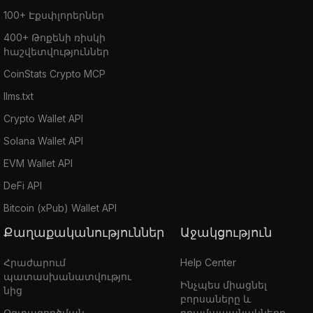
100+ Էքսփլորերներ
400+ Թոքենի ռիսկի
հաշվետվություններ
CoinStats Crypto MCP
llms.txt
Crypto Wallet API
Solana Wallet API
EVM Wallet API
DeFi API
Bitcoin (xPub) Wallet API
Քաղաքականություններ
Աջակցություն
Հրաժարում
Help Center
պատասխանատվությու
Ինչպես միացնել
նից
բորսաները և
Օգտագործման
դրամապանակները