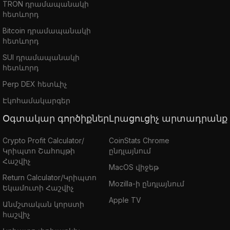
TRON դրամապանակի
հետևորդ
Bitcoin դրամապանակի
հետևորդ
SUI դրամապանակի
հետևորդ
Perp DEX հետևիչ
Էկոհամակարգեր
Օգտակար գործիքներ
Լրացուցիչ արտադրանք
Crypto Profit Calculator/
CoinStats Chrome
Կրիպտո Շահույթի
ընդլայնում
Հաշվիչ
MacOS վիջեթ
Return Calculator/Կրիպտո
Mozilla-ի ընդլայնում
Եկամուտի Հաշվիչ
Apple TV
Անմշտական կորստի
հաշվիչ