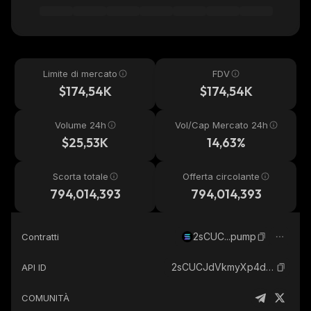
Limite di mercato
FDV
$174,54K
$174,54K
Volume 24h
Vol/Cap Mercato 24h
$25,53K
14,63%
Scorta totale
Offerta circolante
794,014,393
794,014,393
2sCUC...pump
Contratti
2sCUCJdVkmyXp4dT8sFaA9LKgSMK4yDPi9zLHiwXpump_solana
API ID
COMUNITÀ