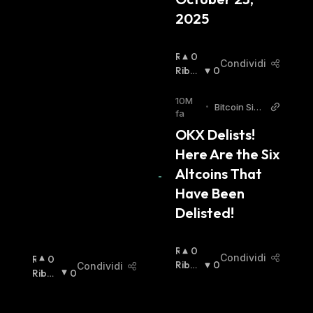
:
2025
R
0
Condividi
I
Ribas
0
A
Sista
:
L
10M
•
Bitcoin Sist
Z
fa
emi
I
OKX Delists! 
S
Here Are the Six 
T
A
Altcoins That 
:
Have Been 
Delisted!
R
0
Condividi
R
0
I
Ribas
0
Condividi
I
Ribas
0
A
Sista
:
A
Sista
:
L
L
Z