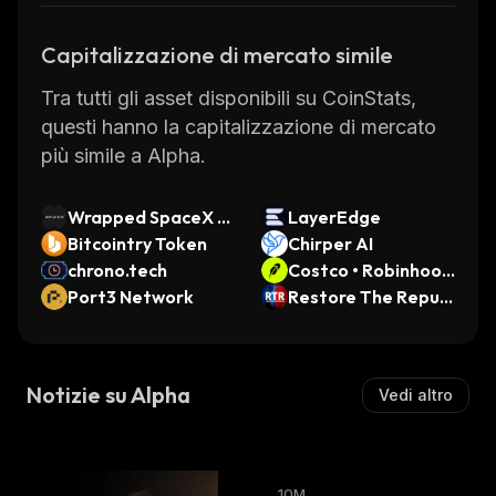
Capitalizzazione di mercato simile
Tra tutti gli asset disponibili su CoinStats,
questi hanno la capitalizzazione di mercato
più simile a Alpha.
Wrapped SpaceX x
LayerEdge
Stock
Bitcointry Token
Chirper AI
chrono.tech
Costco • Robinhood
Port3 Network
Token
Restore The Republ
ic
Notizie su Alpha
Vedi altro
10M