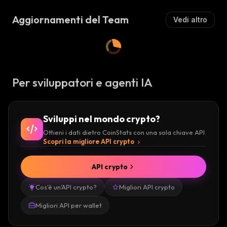
Z
I
I
S
Aggiornamenti del Team
Vedi altro
S
T
T
A
A
:
:
Per sviluppatori e agenti IA
Sviluppi nel mondo crypto?
Ottieni i dati dietro CoinStats con una sola chiave API.
Scopri la migliore API crypto
API crypto
Cos'è un'API crypto?
Migliori API crypto
Migliori API per wallet