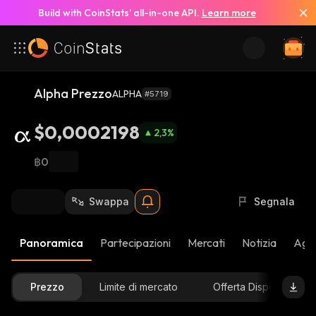
Build with CoinStats’ all-in-one API.
Learn more
Alpha Prezzo
ALPHA
#5719
$0,0002198
2,3
%
฿0
Swappa
Segnala
Panoramica
Partecipazioni
Mercati
Notizia
Aggi
Prezzo
Limite di mercato
Offerta Disponibile