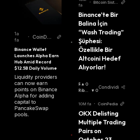
•
Bitcoin Siste
fa
mi Turkish
Binance’te Bir 
Balina İçin 
“Wash Trading” 
1a
CoinDes
•
Şüphesi: 
fa
k
Özellikle Bir 
Binance Wallet 
Launches Alpha Earn 
Altcoini Hedef 
Hub Amid Record 
Alıyorlar!
$12.5B Daily Volume
Liquidity providers
can now earn
R
0
Condividi
points on Binance
I
Ribas
0
Alpha for adding
A
Sista
:
capital to
L
10M fa
•
CoinPedia
PancakeSwap
Z
OKX Delisting 
pools.
I
Multiple Trading 
S
T
Pairs on 
A
October 23, 