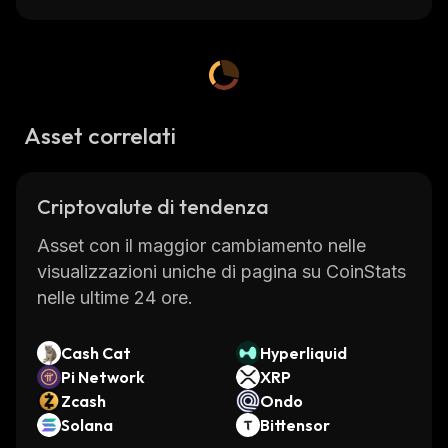
Asset correlati
Criptovalute di tendenza
Asset con il maggior cambiamento nelle
visualizzazioni uniche di pagina su CoinStats
nelle ultime 24 ore.
Cash Cat
Hyperliquid
Pi Network
XRP
Zcash
Ondo
Solana
Bittensor