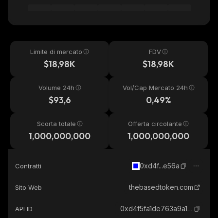
Limite di mercato
FDV
$18,98K
$18,98K
Volume 24h
Vol/Cap Mercato 24h
$93,6
0,49%
Scorta totale
Offerta circolante
1,000,000,000
1,000,000,000
0xd4f...e56a
Contratti
thebasedtoken.com
Sito Web
0xd4f5fa1de763a9a13568aae59b92ea49976be56a_base
API ID