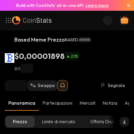
Build with CoinStats’ all-in-one API.
Learn more
Based Meme Prezzo
BASED
#9888
$0,00001898
2,1
%
฿0
Swappa
Segnala
Panoramica
Partecipazioni
Mercati
Notizia
Aggi
Prezzo
Limite di mercato
Offerta Disponibile