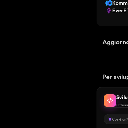
Kommu
EverE
Aggiorn
Per svilu
Svil
Ottieni
Cos'è un'