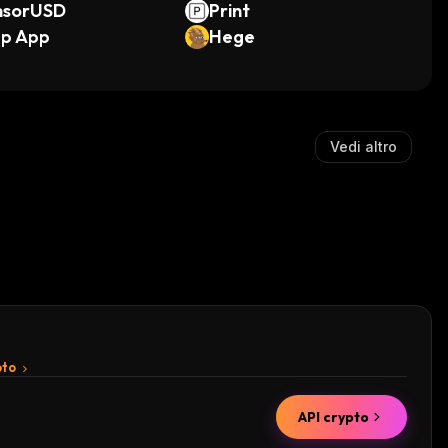
nsorUSD
Print
ep App
Hege
Vedi altro
pto
API crypto