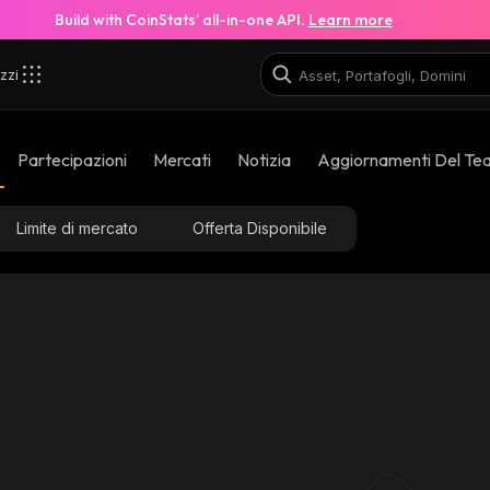
Build with CoinStats’ all-in-one API.
Learn more
zzi
Partecipazioni
Mercati
Notizia
Aggiornamenti Del Te
Limite di mercato
Offerta Disponibile