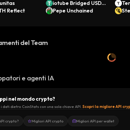
nitas
iotube Bridged USDT
Te
TH Reflect
(IoTeX)
Pepe Unchained
St
amenti del Team
ppatori e agenti IA
uppi nel mondo crypto?
 i dati dietro CoinStats con una sola chiave API.
Scopri la migliore API cry
API crypto?
Migliori API crypto
Migliori API per wallet