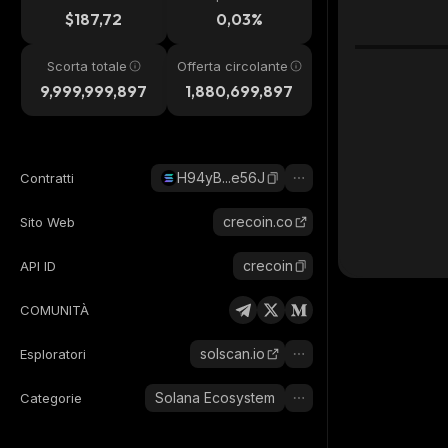
24h
$187,72
0,03%
Scorta totale
Offerta circolante
9,999,999,897
1,880,699,897
H94yB...e56J
Contratti
crecoin.co
Sito Web
crecoin
API ID
COMUNITÀ
solscan.io
Esploratori
Solana Ecosystem
Categorie