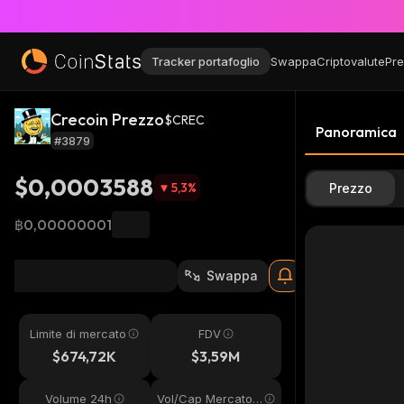
Tracker portafoglio
Swappa
Criptovalute
Pre
Crecoin Prezzo
$CREC
Panoramica
#3879
$0,0003588
5,3
%
Prezzo
฿0,00000001
Swappa
Limite di mercato
FDV
$674,72K
$3,59M
Volume 24h
Vol/Cap Mercato