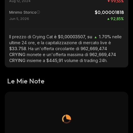
99,55
%
Aug 12, 2024
$0,00001818
Minimo Storico
92,85
%
Jun 5, 2026
Il prezzo di Crying Cat
è $0,00003507, su
1.70%
nelle
ultime 24 ore, e la capitalizzazione di mercato live è
$33.758
. Ha un'offerta circolante di
962,669,474
CRYING
monete e un'offerta massima di
962,669,474
CRYING
insieme a
$445,91
volume di trading 24h.
Le Mie Note