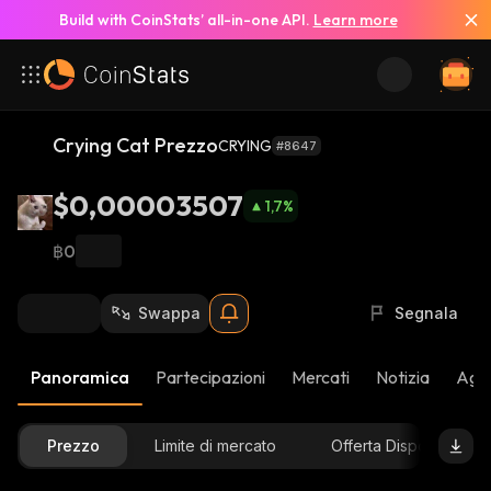
Build with CoinStats’ all-in-one API.
Learn more
Crying Cat Prezzo
CRYING
#8647
$0,00003507
1,7
%
฿0
Swappa
Segnala
Panoramica
Partecipazioni
Mercati
Notizia
Aggi
Prezzo
Limite di mercato
Offerta Disponibile