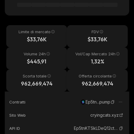
Limite di mercato
FDV
$33,76K
$33,76K
Volume 24h
Vol/Cap Mercato 24h
$445,91
1,32%
Scorta totale
Offerta circolante
962,669,474
962,669,474
Ep5tn...pump
Contratti
cryingcats.xyz
Sito Web
Ep5tnKTSkLDeQ12ctS3RhQNcbcApkcyJcGPgHh4dpump_solana
API ID