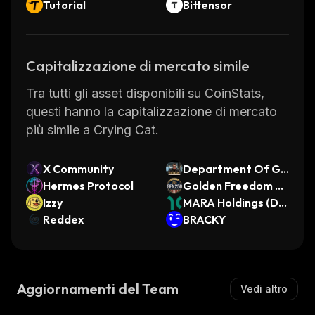
Tutorial
Bittensor
Capitalizzazione di mercato simile
Tra tutti gli asset disponibili su CoinStats,
questi hanno la capitalizzazione di mercato
più simile a Crying Cat.
X Community
Department Of Go
Hermes Protocol
vernment Efficienc
Golden Freedom N
Izzy
y
etwork 250
MARA Holdings (Din
Reddex
ari Tokenized Stoc
BRACKY
k)
Aggiornamenti del Team
Vedi altro