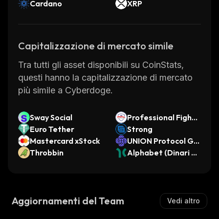
Cardano
XRP
Capitalizzazione di mercato simile
Tra tutti gli asset disponibili su CoinStats,
questi hanno la capitalizzazione di mercato
più simile a Cyberdoge.
Sway Social
Professional Fighte
Euro Tether
rs League Fan Toke
Strong
Mastercard xStock
n
UNION Protocol Go
Throbbin
vernance
Alphabet (Dinari To
kenized Stock)
Aggiornamenti del Team
Vedi altro