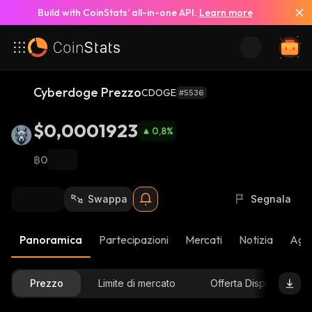
Build with CoinStats’ all-in-one API.
Learn more
Cyberdoge Prezzo
CDOGE
#5536
$0,0001923
0,8
%
฿0
Swappa
Segnala
Panoramica
Partecipazioni
Mercati
Notizia
Aggi
Prezzo
Limite di mercato
Offerta Disponibile