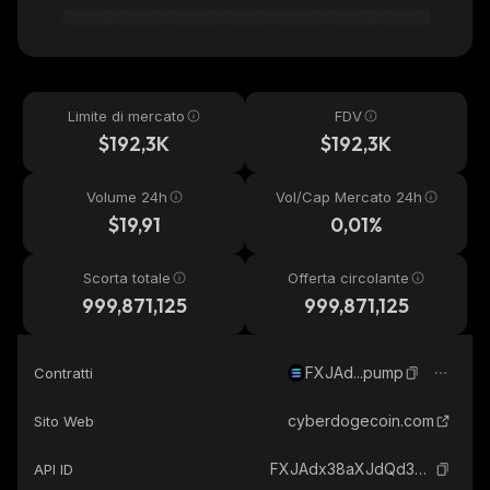
Limite di mercato
FDV
$192,3K
$192,3K
Volume 24h
Vol/Cap Mercato 24h
$19,91
0,01%
Scorta totale
Offerta circolante
999,871,125
999,871,125
FXJAd...pump
Contratti
cyberdogecoin.com
Sito Web
FXJAdx38aXJdQd3ABAVu7fQ7Bjh9oMN92eTxszFNpump_solana
API ID