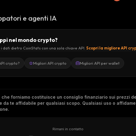
ppatori e agenti IA
uppi nel mondo crypto?
 i dati dietro CoinStats con una sola chiave API.
Scopri la migliore API cry
API crypto?
Migliori API crypto
Migliori API per wallet
he forniamo costituisce un consiglio finanziario sui prezzi de
re da te affidabile per qualsiasi scopo. Qualsiasi uso o affidam
ione.
Rimani in contatto