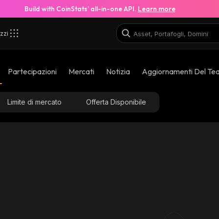
Build with CoinStats’ all-in-one API.
Learn more
zzi
Partecipazioni
Mercati
Notizia
Aggiornamenti Del Te
Limite di mercato
Offerta Disponibile