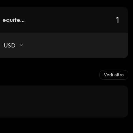
equitedge
USD
Vedi altro