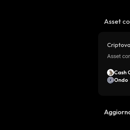
Asset co
Criptova
Asset con
Cash 
Ondo
Aggiorn