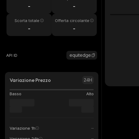
24h
-
-
Scorta totale
Offerta circolante
-
-
equitedge
API ID
Variazione Prezzo
24H
Basso
Alto
Variazione 1h
Variazione 24h