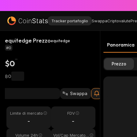
Tracker portafoglio
Swappa
Criptovalute
Pre
equitedge Prezzo
equitedge
Panoramica
#0
$0
Prezzo
฿0
Swappa
Limite di mercato
FDV
-
-
Volume 24h
Vol/Cap Mercato