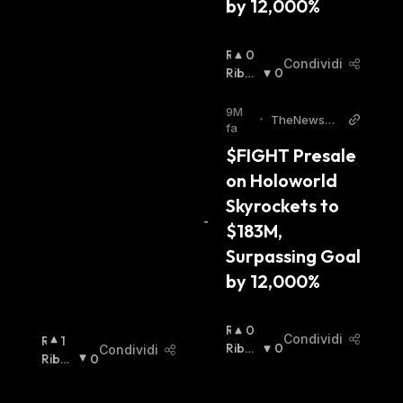
by 12,000%
R
0
Condividi
I
Ribas
0
A
Sista
:
L
9M
•
TheNewsCr
Z
fa
ypto
I
$FIGHT Presale 
S
on Holoworld 
T
A
Skyrockets to 
:
$183M, 
Surpassing Goal 
by 12,000%
R
0
Condividi
R
1
I
Ribas
0
Condividi
I
Ribas
0
A
Sista
:
A
Sista
:
L
L
Z