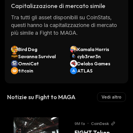
Capitalizzazione di mercato simile
Tra tutti gli asset disponibili su CoinStats,
questi hanno la capitalizzazione di mercato
più simile a Fight to MAGA.
Bird Dog
Kamala Horris
Savanna Survival
cyb3rwr3n
OmniCat
Delabs Games
titcoin
ATLAS
Notizie su Fight to MAGA
Vedi altro
9M fa
•
CoinDesk
FIGHT Token 