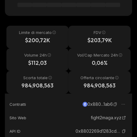
Limite di mercato
FDV
$200,72K
$203,79K
Volume 24h
Vol/Cap Mercato 24h
$112,03
0,06%
Scorta totale
Offerta circolante
984,908,563
984,908,563
0x880...1ab6
Contratti
fight2maga.xyz
Sito Web
0x8802269d1283cdb2a5a329649e5cb4cdcee91ab6_ethereum
API ID