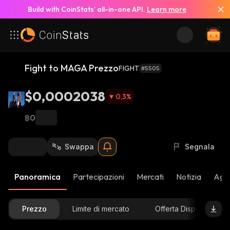
Build with CoinStats’ all-in-one API.
Learn more
Fight to MAGA Prezzo
FIGHT
#5505
$0,0002038
0,3
%
฿0
Swappa
Segnala
Panoramica
Partecipazioni
Mercati
Notizia
Aggi
Prezzo
Limite di mercato
Offerta Disponibile