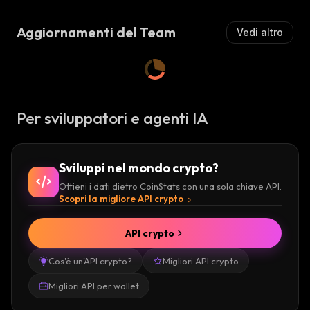
Z
I
I
S
Aggiornamenti del Team
Vedi altro
S
T
T
A
A
:
:
Per sviluppatori e agenti IA
Sviluppi nel mondo crypto?
Ottieni i dati dietro CoinStats con una sola chiave API.
Scopri la migliore API crypto
API crypto
Cos'è un'API crypto?
Migliori API crypto
Migliori API per wallet