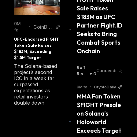
Sale Raises 
$183M as UFC 
9M
Partner Fight.ID 
CoinDes
•
fa
Seeks to Bring 
k
UFC-Endorsed FIGHT 
Combat Sports 
Token Sale Raises 
Onchain
$183M, Exceeding 
$1.5M Target
The Solana-based
R
1
Condividi
project’s second
I
Ribas
0
ICO in a week far
A
Sista
:
surpassed
L
9M fa
•
CryptoDaily
expectations as
Z
MMA Fan Token 
retail investors
I
double down.
$FIGHT Presale 
S
T
on Solana’s 
A
Holoworld 
:
Exceeds Target 