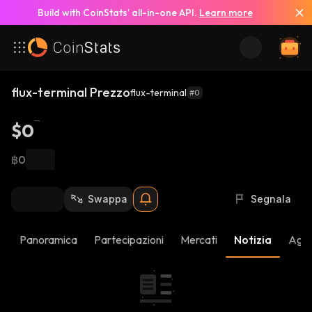
Build with CoinStats’ all-in-one API.
Learn more
flux-terminal Prezzo
flux-terminal
#0
$0
฿0
Swappa
Segnala
Panoramica
Partecipazioni
Mercati
Notizia
Aggi