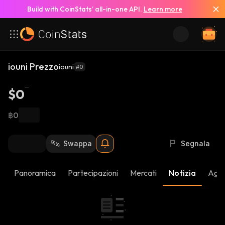
Build with CoinStats’ all-in-one API.
Learn more
iouni Prezzo
iouni
#0
$0
฿0
Swappa
Segnala
Panoramica
Partecipazioni
Mercati
Notizia
Aggi