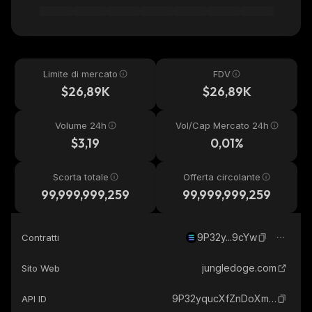
Limite di mercato
FDV
$26,89K
$26,89K
Volume 24h
Vol/Cap Mercato 24h
$3,19
0,01%
Scorta totale
Offerta circolante
99,999,999,259
99,999,999,259
9P32y...9cYw
Contratti
jungledoge.com
Sito Web
9P32yqucXfZnDoXmmJNzBpqXQgfou4tA4sB1RaQh9cYw_solana
API ID