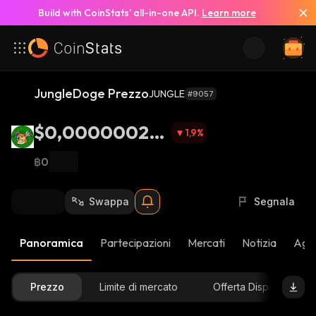
Build with CoinStats’ all-in-one API.
Learn more
JungleDoge Prezzo
JUNGLE
#9057
$0,000000268
1,9
%
9
฿0
Swappa
Segnala
Panoramica
Partecipazioni
Mercati
Notizia
Aggi
Prezzo
Limite di mercato
Offerta Disponibile