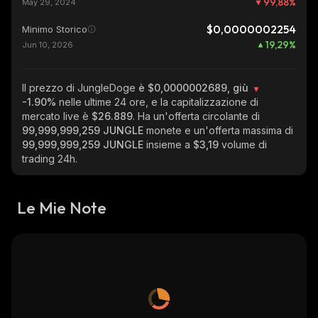
99,88
%
May 29, 2024
$0,0000002254
Minimo Storico
19,29
%
Jun 10, 2026
Il prezzo di JungleDoge
è $0,0000002689, giù
-1.90%
nelle ultime 24 ore, e la capitalizzazione di
mercato live è
$26.889
. Ha un'offerta circolante di
99,999,999,259 JUNGLE
monete e un'offerta massima di
99,999,999,259 JUNGLE
insieme a
$3,19
volume di
trading 24h.
Le Mie Note