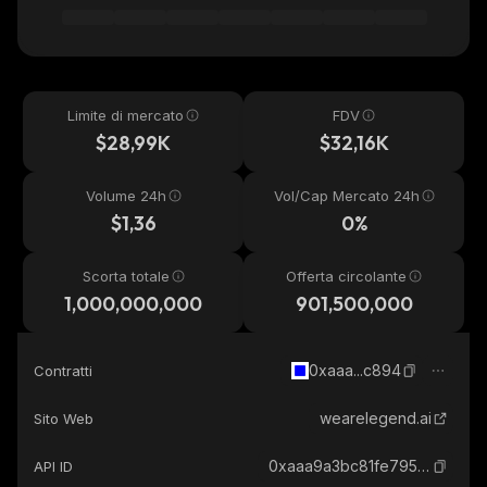
Limite di mercato
FDV
$28,99K
$32,16K
Volume 24h
Vol/Cap Mercato 24h
$1,36
0%
Scorta totale
Offerta circolante
1,000,000,000
901,500,000
0xaaa...c894
Contratti
wearelegend.ai
Sito Web
0xaaa9a3bc81fe7951fe0c3755837b40749ce0c894_base
API ID