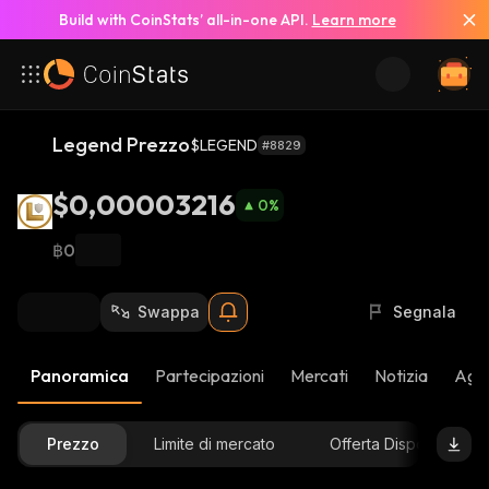
Build with CoinStats’ all-in-one API.
Learn more
Legend Prezzo
$LEGEND
#8829
$0,00003216
0
%
฿0
Swappa
Segnala
Panoramica
Partecipazioni
Mercati
Notizia
Aggi
Prezzo
Limite di mercato
Offerta Disponibile