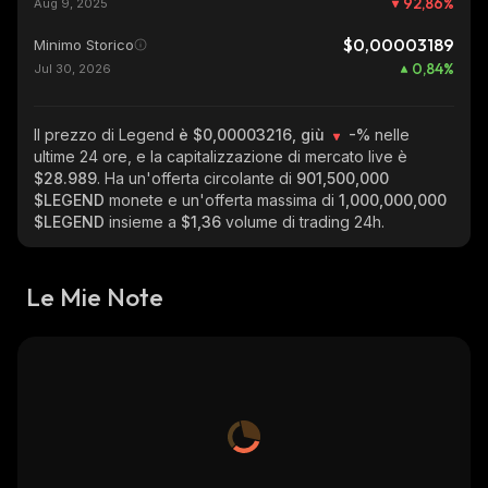
92,86
%
Aug 9, 2025
$0,00003189
Minimo Storico
0,84
%
Jul 30, 2026
Il prezzo di Legend
è $0,00003216, giù
-%
nelle
ultime 24 ore, e la capitalizzazione di mercato live è
$28.989
. Ha un'offerta circolante di
901,500,000
$LEGEND
monete e un'offerta massima di
1,000,000,000
$LEGEND
insieme a
$1,36
volume di trading 24h.
Le Mie Note