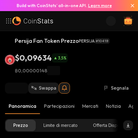
Build with CoinStats’ all-in-one API.
Learn more
Persija Fan Token Prezzo
PERSIJA
#10419
$0,09634
3,5
%
฿0,00000148
Swappa
Segnala
Panoramica
Partecipazioni
Mercati
Notizia
Aggi
Prezzo
Limite di mercato
Offerta Disponibile