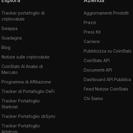
Esplora
Azienda
Tracker portafoglio di
Aggiornamenti Prodotti
criptovalute
Prezzi
Swappa
Press Kit
Guadagna
Carriere
Blog
Pubblicizza su CoinStats
Notizie sulle criptovalute
CoinStats API
CoinStats AI Analisi di
Documenti API
Mercato
Dashboard API Pubblica
Programma di Affiliazione
Feed Notizie CoinStats
Tracker di Portafoglio DeFi
Chi Siamo
Tracker Portafoglio
Starknet
Tracker Portafoglio zkSync
Tracker Portafoglio
Arbitrum