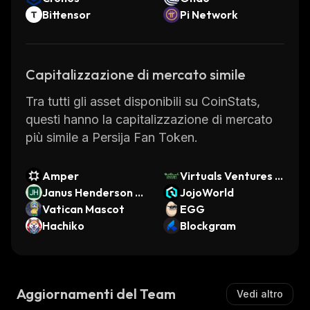
Bittensor
Pi Network
Capitalizzazione di mercato simile
Tra tutti gli asset disponibili su CoinStats,
questi hanno la capitalizzazione di mercato
più simile a Persija Fan Token.
Amper
Virtuals Ventures b
Janus Henderson A
y Virtuals
JojoWorld
AA CLO ETF (Ondo
Vatican Mascot
EGG
Tokenized ETF)
Hachiko
Blockgram
Aggiornamenti del Team
Vedi altro