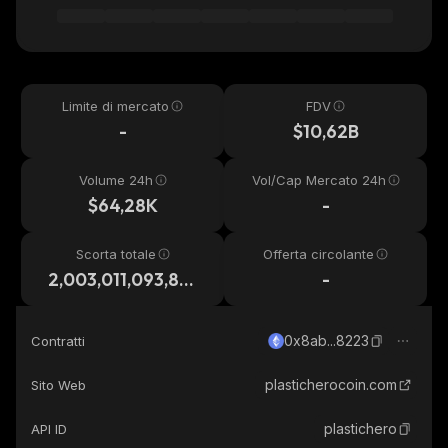
Limite di mercato
FDV
-
$10,62B
Volume 24h
Vol/Cap Mercato 24h
$64,28K
-
Scorta totale
Offerta circolante
2,003,011,093,80
-
6
0x8ab...8223
Contratti
plasticherocoin.com
Sito Web
plastichero
API ID