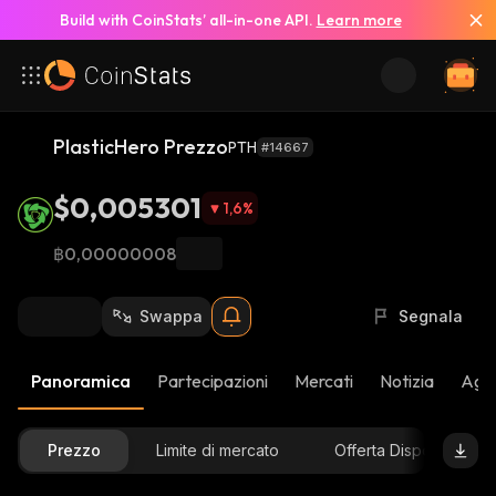
Build with CoinStats’ all-in-one API.
Learn more
PlasticHero Prezzo
PTH
#14667
$0,005301
1,6
%
฿0,00000008
Swappa
Segnala
Panoramica
Partecipazioni
Mercati
Notizia
Aggi
Prezzo
Limite di mercato
Offerta Disponibile