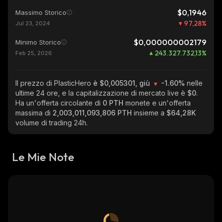
$0,1946
Massimo Storico
97,28
%
Jul 23, 2024
$0,000000002179
Minimo Storico
243.327.732,13
%
Feb 25, 2026
Il prezzo di PlasticHero
è $0,005301, giù
-1.60%
nelle
ultime 24 ore, e la capitalizzazione di mercato live è
$0
.
Ha un'offerta circolante di
0 PTH
monete e un'offerta
massima di
2,003,011,093,806 PTH
insieme a
$64,28K
volume di trading 24h.
Le Mie Note