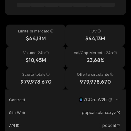
Limite di mercato
FDV
$44,13M
$44,13M
Volume 24h
Vol/Cap Mercato 24h
$10,45M
23,68%
Scorta totale
Offerta circolante
979,978,670
979,978,670
7GCih...W2hr
Contratti
popcatsolana.xyz
Sito Web
popcat
API ID