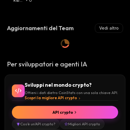
I
Ribas
0
A
Sista
:
A
Sista
:
L
L
Z
Z
I
I
S
Aggiornamenti del Team
Vedi altro
S
T
T
A
A
:
:
Per sviluppatori e agenti IA
Sviluppi nel mondo crypto?
Ottieni i dati dietro CoinStats con una sola chiave API.
Scopri la migliore API crypto
API crypto
Cos'è un'API crypto?
Migliori API crypto