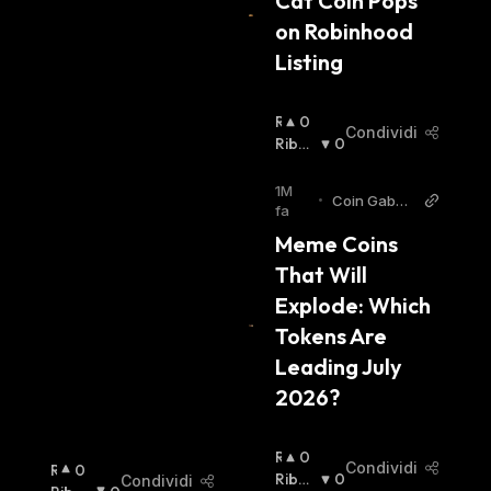
Cat Coin Pops 
A
on Robinhood 
:
Listing
R
0
Condividi
I
Ribas
0
A
Sista
:
L
1M
•
Coin Gabba
Z
fa
r
I
Meme Coins 
S
That Will 
T
A
Explode: Which 
:
Tokens Are 
Leading July 
2026?
R
0
Condividi
R
0
I
Ribas
0
Condividi