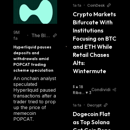
1a fa
•
CoinDesk
Crypto Markets 
Bifurcate With 
Institutions 
9M
The Blo
•
Focusing on BTC 
fa
ck
and ETH While 
Hyperliquid pauses 
deposits and 
Retail Chases 
withdrawals amid 
Alts: 
POPCAT trading 
Wintermute
scheme speculation
An onchain analyst
speculated
R
18
Hyperliquid paused
Condividi
I
Ribas
3
transactions after a
A
Sista
:
trader tried to prop
L
1a fa
•
Decrypt
up the price of
Z
memecoin
Dogecoin Flat 
I
POPCAT.
as Top Solana 
S
T