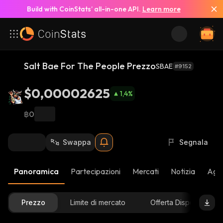
Build with CoinStats’ all-in-one API.
Learn more
Salt Bae For The People Prezzo
SBAE
#9152
$0,00002625
1,4
%
฿0
Swappa
Segnala
Panoramica
Partecipazioni
Mercati
Notizia
Aggi
Prezzo
Limite di mercato
Offerta Disponibile