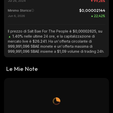
99,28
%
Jul 26, 2024
$0,00002144
Minimo Storico
22,42
%
Jun 6, 2026
Il prezzo di Salt Bae For The People
è $0,00002625, su
1.40%
nelle ultime 24 ore, e la capitalizzazione di
mercato live è
$26.241
. Ha un'offerta circolante di
999,991,096 SBAE
monete e un'offerta massima di
999,991,096 SBAE
insieme a
$1,09
volume di trading 24h.
Le Mie Note