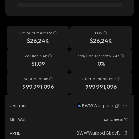
Limite di mercato
FDV
$26,24K
$26,24K
Volume 24h
Vol/Cap Mercato 24h
$1,09
0%
Scorta totale
Offerta circolante
999,991,096
999,991,096
BWWWu...pump
Contratti
saltbae.ai
Sito Web
BWWWurbodjGbovFetc3FC6oSbqkdoE62E1XqZ7X4pump_solana
API ID