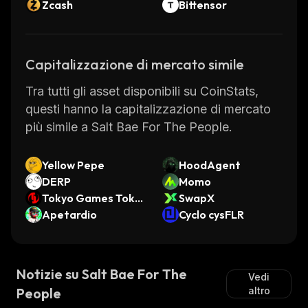
Zcash
Bittensor
Capitalizzazione di mercato simile
Tra tutti gli asset disponibili su CoinStats,
questi hanno la capitalizzazione di mercato
più simile a Salt Bae For The People.
Yellow Pepe
HoodAgent
DERP
Momo
Tokyo Games Toke
SwapX
n
Apetardio
Cyclo cysFLR
Notizie su Salt Bae For The
Vedi
People
altro