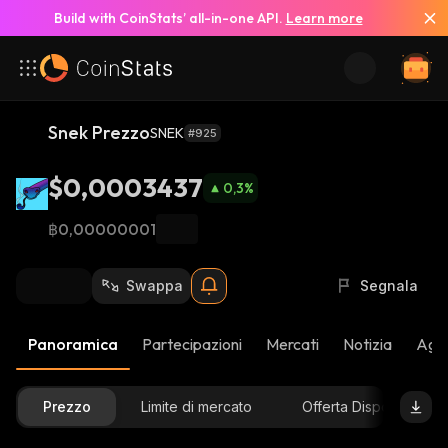
Build with CoinStats’ all-in-one API.
Learn more
Snek Prezzo
SNEK
#925
$0,0003437
0,3
%
฿0,00000001
Swappa
Segnala
Panoramica
Partecipazioni
Mercati
Notizia
Aggi
Prezzo
Limite di mercato
Offerta Disponibile