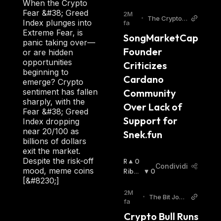
When the Crypto
A
Sista
:
Fear &#38; Greed
L
2M
•
The Crypto B
Index plunges into
Z
fa
asic
Extreme Fear, is
I
SongMarketCap 
panic taking over—
S
Founder 
or are hidden
T
opportunities
A
Criticizes 
beginning to
:
Cardano 
emerge? Crypto
sentiment has fallen
Community 
sharply, with the
Over Lack of 
Fear &#38; Greed
Support for 
Index dropping
near 20/100 as
Snek.fun
billions of dollars
exit the market.
Despite the risk-off
R
0
Condividi
mood, meme coins
I
Ribas
0
[&#8230;]
A
Sista
:
L
2M
•
The Bit Jour
Z
fa
nal
I
Crypto Bull Runs 
S