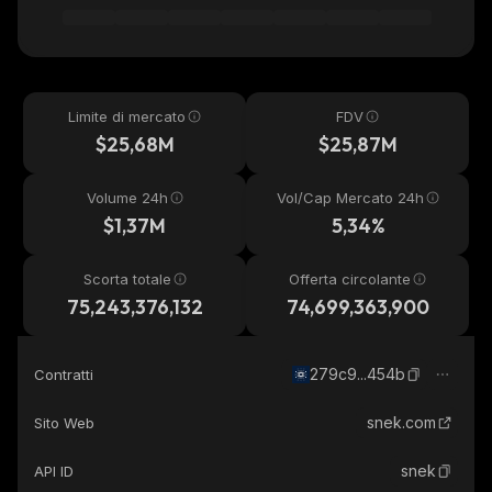
Limite di mercato
FDV
$25,68M
$25,87M
Volume 24h
Vol/Cap Mercato 24h
$1,37M
5,34%
Scorta totale
Offerta circolante
75,243,376,132
74,699,363,900
279c9...454b
Contratti
snek.com
Sito Web
snek
API ID