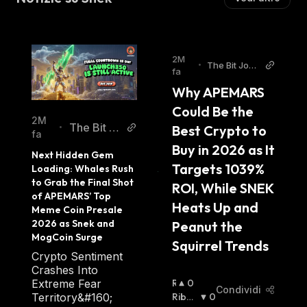
2M
•
The Bit Jour
fa
nal
Why APEMARS 
Could Be the 
2M
The Bit Jo
•
Best Crypto to 
fa
urnal
Buy in 2026 as It 
Next Hidden Gem 
Targets 1039% 
Loading: Whales Rush 
to Grab the Final Shot 
ROI, While SNEK 
of APEMARS’ Top 
Heats Up and 
Meme Coin Presale 
2026 as Snek and 
Peanut the 
MogCoin Surge
Squirrel Trends
Crypto Sentiment
Crashes Into
Extreme Fear
R
0
Condividi
Territory&#160;
I
Ribas
0