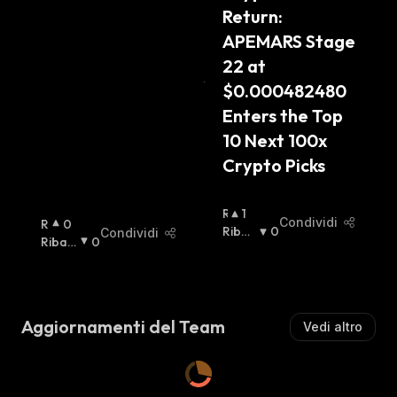
Return: 
T
A
APEMARS Stage 
:
22 at 
$0.000482480 
Enters the Top 
10 Next 100x 
Crypto Picks
R
1
Condividi
R
0
I
Ribas
0
Condividi
I
Ribas
0
A
Sista
:
A
Sista
:
L
L
Z
Z
I
I
S
Aggiornamenti del Team
Vedi altro
S
T
T
A
A
:
: