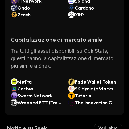
Pi Network
Solana
Ondo
Cardano
Zcash
XRP
Capitalizzazione di mercato simile
Tra tutti gli asset disponibili su CoinStats,
questi hanno la capitalizzazione di mercato
più simile a Snek.
MetYa
Fade Wallet Token
Cortex
SK Hynix (bStocks T
Swarm Network
okenized Stock)
Tutorial
Wrapped BTT (Tro
The Innovation Ga
n)
me
Notizie su Snek
Vedi altro