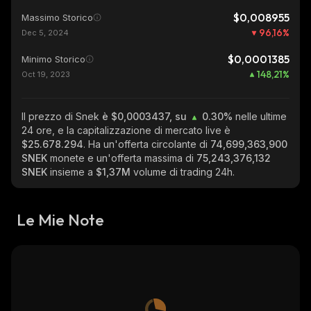
$0,008955
Massimo Storico
96,16
%
Dec 5, 2024
$0,0001385
Minimo Storico
148,21
%
Oct 19, 2023
Il prezzo di Snek
è $0,0003437, su
0.30%
nelle ultime
24 ore, e la capitalizzazione di mercato live è
$25.678.294
. Ha un'offerta circolante di
74,699,363,900
SNEK
monete e un'offerta massima di
75,243,376,132
SNEK
insieme a
$1,37M
volume di trading 24h.
Le Mie Note