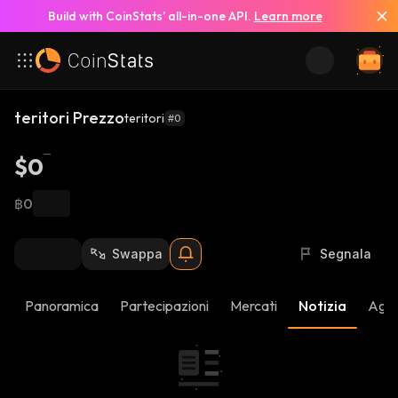
Build with CoinStats’ all-in-one API.
Learn more
teritori Prezzo
teritori
#0
$0
฿0
Swappa
Segnala
Panoramica
Partecipazioni
Mercati
Notizia
Aggi