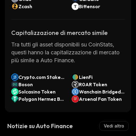
Zcash
Bittensor
Capitalizzazione di mercato simile
Tra tutti gli asset disponibili su CoinStats,
questi hanno la capitalizzazione di mercato
più simile a Auto Finance.
Crypto.com Staked
LienFi
SOL
Boson
R0AR Token
Solcasino Token
Wanchain Bridged
Polygon Hermez Bri
USDC (Cardano)
Arsenal Fan Token
dged USDT (x Laye
r)
Notizie su Auto Finance
Vedi altro