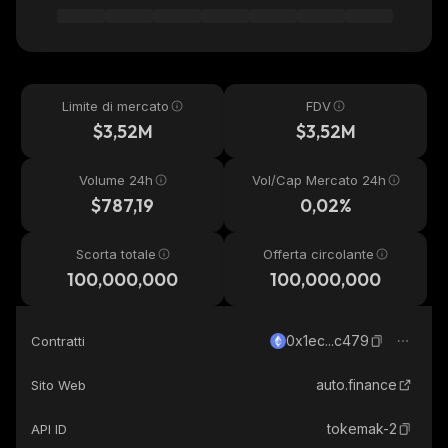
Limite di mercato
FDV
$3,52M
$3,52M
Volume 24h
Vol/Cap Mercato 24h
$787,19
0,02%
Scorta totale
Offerta circolante
100,000,000
100,000,000
0x1ec...c479
Contratti
auto.finance
Sito Web
tokemak-2
API ID