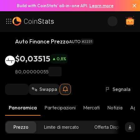
Build with CoinStats’ all-in-one API.
Learn more
Auto Finance Prezzo
AUTO
#2231
$0,03515
0,8
%
฿0,00000055
Swappa
Segnala
Panoramica
Partecipazioni
Mercati
Notizia
Aggi
Prezzo
Limite di mercato
Offerta Disponibile