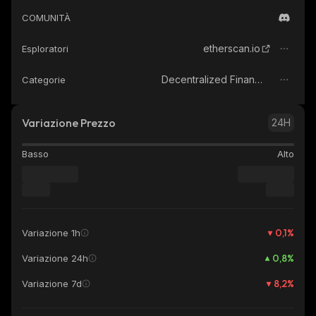
COMUNITÀ
etherscan.io
Esploratori
Decentralized Finance (DeFi)
Categorie
Variazione Prezzo
24H
Basso
Alto
0,1
%
Variazione 1h
0,8
%
Variazione 24h
8,2
%
Variazione 7d