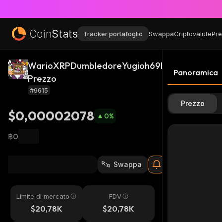
Tracker portafoglio
Swappa
Criptovalute
Pre
WarioXRPDumbledoreYugioh69Inu
Panoramica
XRP
Prezzo
#9615
Prezzo
$0,00002078
0
%
฿0
Swappa
Limite di mercato
FDV
$20,78K
$20,78K