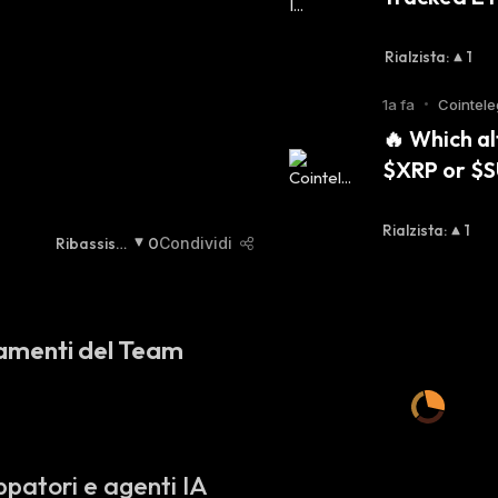
Rialzista
:
1
1a fa
•
Cointele
🔥 Which al
$XRP or $S
Rialzista
:
1
Ribassist
0
Condividi
A
:
amenti del Team
ppatori e agenti IA