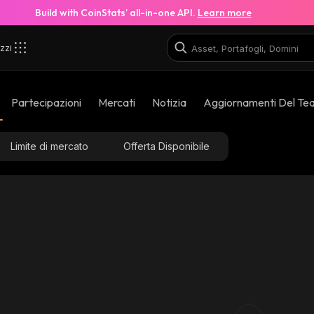
Build with CoinStats’ all-in-one API.
Learn more
zzi
Partecipazioni
Mercati
Notizia
Aggiornamenti Del Te
Limite di mercato
Offerta Disponibile