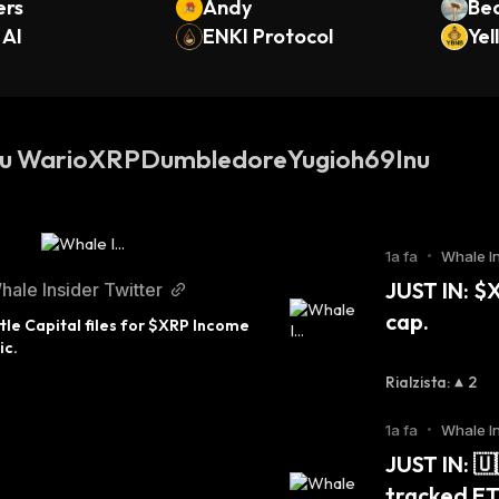
ers
Andy
Bea
 AI
ENKI Protocol
Yel
 su WarioXRPDumbledoreYugioh69Inu
1a fa
•
Whale In
JUST IN: $
hale Insider Twitter
cap.
tle Capital files for $XRP Income 
ic.
Rialzista
:
2
1a fa
•
Whale In
JUST IN: 
tracked ET