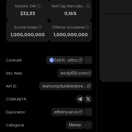
Volume 24h
Vol/Cap Mercato
24h
$32,53
0,16%
Scorta totale
Offerta circolante
1,000,000,000
1,000,000,000
0xb1c...e6cc
Contratti
wxdy69i.com
Sito Web
warioxrpdumbledoreyugioh69inu
API ID
COMUNITÀ
etherscan.io
Esploratori
Meme
Categorie