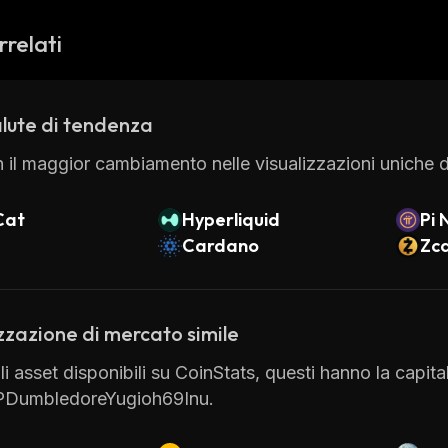
rrelati
lute di tendenza
 il maggior cambiamento nelle visualizzazioni uniche di
Cat
Hyperliquid
Pi 
Cardano
Zc
zzazione di mercato simile
gli asset disponibili su CoinStats, questi hanno la capit
DumbledoreYugioh69Inu.