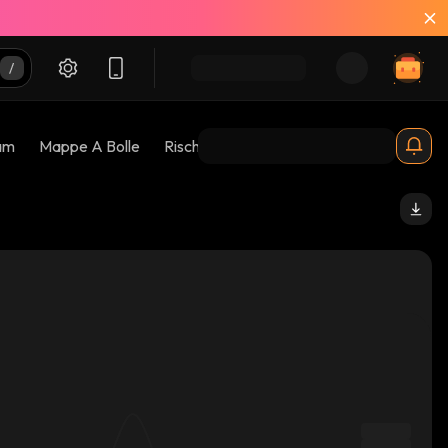
am
Mappe A Bolle
Rischi 😱