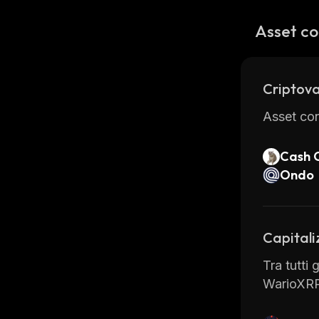
Asset co
Criptova
Asset con
Cash 
Ondo
Capitali
Tra tutti 
WarioXRP