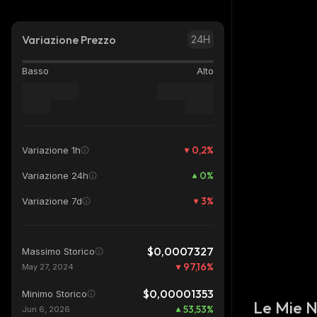
Variazione Prezzo
24H
Basso
Alto
0,2
%
Variazione 1h
0
%
Variazione 24h
3
%
Variazione 7d
$0,0007327
Massimo Storico
97,16
%
May 27, 2024
$0,00001353
Minimo Storico
Le Mie 
53,53
%
Jun 6, 2026