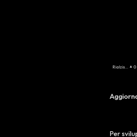
Rialzist
0
A
:
Aggiorn
Per svilu