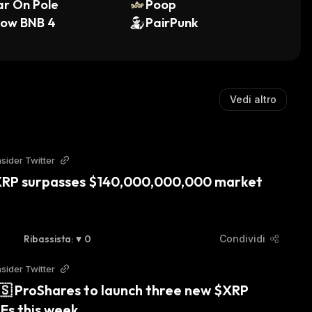
r On Pole
Poop
low BNB 4
PairPunk
Vedi altro
sider Twitter
XRP surpasses $140,000,000,000 market 
Ribassista
:
0
Condividi
sider Twitter
🇸 ProShares to launch three new $XRP 
Fs this week.