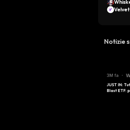
Whisk
Velvet
Notizie
W
3M fa
•
JUST IN: Tut
Blast ETF. p