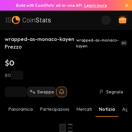
Build with CoinStats’ all-in-one API.
Learn more
wrapped-as-monaco-kayen
wrapped-as-monaco-
#0
Prezzo
kayen
$0
฿0
Swappa
Segnala
Panoramica
Partecipazioni
Mercati
Notizia
Aggi