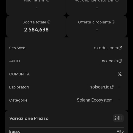
Volume 24h
Vol/Cap Mercato 24h
-
-
Scorta totale
Offerta circolante
2,584,638
-
exodus.com
Sito Web
xo-cash
API ID
COMUNITÀ
solscan.io
Esploratori
Solana Ecosystem
Categorie
Variazione Prezzo
24H
Basso
Alto