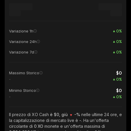
0
%
Variazione 1h
0
%
Variazione 24h
0
%
Variazione 7d
$0
Massimo Storico
0
%
-
$0
Minimo Storico
0
%
-
Il prezzo di XO Cash
è $0, giù
-%
nelle ultime 24 ore, e
la capitalizzazione di mercato live è
-
. Ha un'offerta
circolante di
0 XO
monete e un'offerta massima di