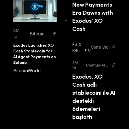
New Payments 
Era Dawns with 
Exodus’ XO 
Cash
3M
Bitcoin W
•
fa
orld
R
0
Exodus Launches XO 
Condividi
I
Ribas
0
Cash Stablecoin for 
A
Sista
:
AI Agent Payments on 
L
Solana
3M
•
Cointurk Ne
Z
fa
BitcoinWorld
ws TR
I
Exodus, XO 
S
Cash adlı 
T
A
stablecoini ile AI 
:
destekli 
ödemeleri 
başlattı