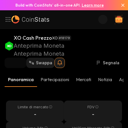
Build with CoinStats’ all-in-one API.
Learn more
XO Cash Prezzo
XO
#18179
Anteprima Moneta
Anteprima Moneta
Swappa
Segnala
Panoramica
Partecipazioni
Mercati
Notizia
Aggi
Limite di mercato
FDV
-
-