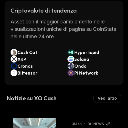
Criptovalute di tendenza
Asset con il maggior cambiamento nelle
visualizzazioni uniche di pagina su CoinStats
nelle ultime 24 ore.
Cash Cat
Hyperliquid
XRP
Solana
Cronos
Ondo
Bittensor
Pi Network
Notizie su XO Cash
Vedi altro
3M fa
•
BH NEWS