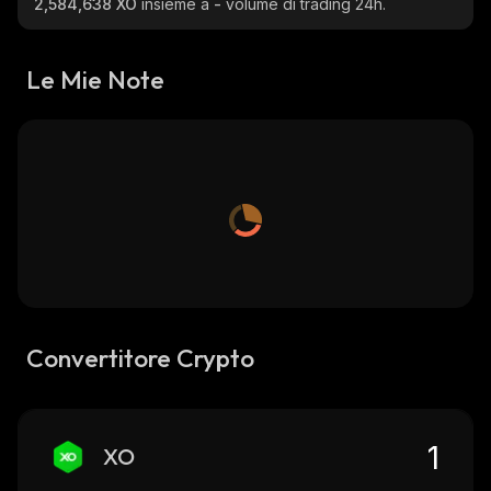
2,584,638 XO
insieme a
-
volume di trading 24h.
Le Mie Note
Convertitore Crypto
XO