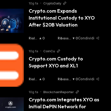
10g fa
•
CryptoDaily
Crypto.com Expands 
Institutional Custody to XYO 
After $20B Valuation
Rialzi
0
Ribassis
0
Condividi
Sta
:
Ta
:
10g fa
•
CoinCu
Crypto.com Custody to 
Support XYO and XL1
Rialzi
0
Ribassis
0
Condividi
Sta
:
Ta
:
10g fa
•
BlockchainReporter
Crypto.com Integrates XYO as 
Initial DePIN Network for 