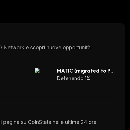
YO Network e scopri nuove opportunità.
MATIC (migrated to PO
%
L)
Detenendo 1%
 pagina su CoinStats nelle ultime 24 ore.