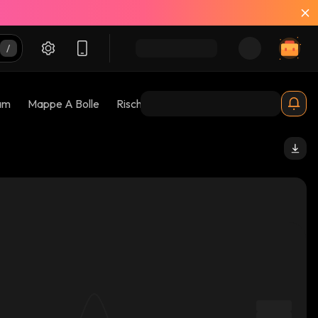
am
Mappe A Bolle
Rischi 😱