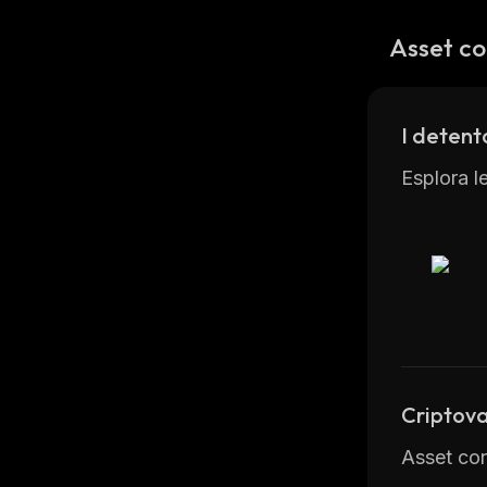
Asset co
I deten
Esplora l
Criptova
Asset con