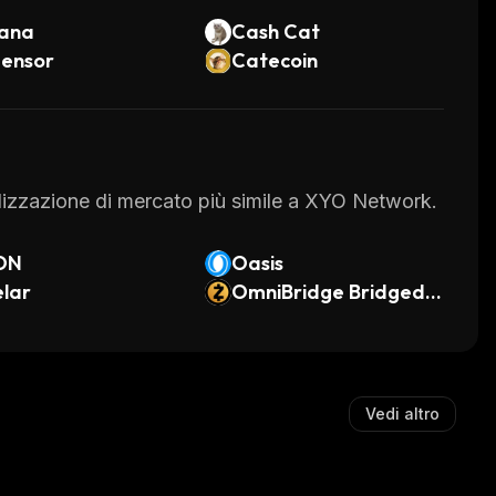
lana
Cash Cat
tensor
Catecoin
italizzazione di mercato più simile a XYO Network.
ON
Oasis
lar
OmniBridge Bridged Z
cash (Solana)
Vedi altro