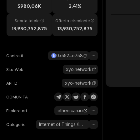
24h
$980,06K
2,41%
Scorta totale
Offerta circolante
13,930,752,875
13,930,752,875
0x552...e758
Contratti
xyo.network
Sito Web
xyo-network
API ID
COMUNITÀ
etherscan.io
Esploratori
Internet of Things (IOT)
Categorie