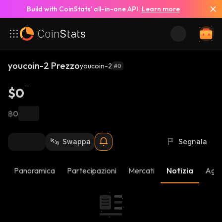
Build with CoinStats’ all-in-one API.
Learn more
youcoin-2 Prezzo
youcoin-2
#0
$0
฿0
Swappa
Segnala
Panoramica
Partecipazioni
Mercati
Notizia
Aggi