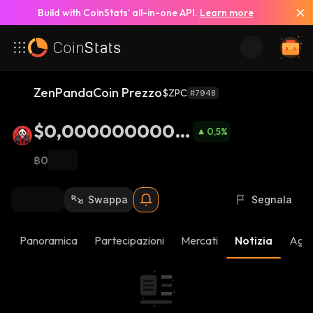
Build with CoinStats’ all-in-one API.
Learn more
ZenPandaCoin Prezzo
$ZPC
#7948
$0,0000000000
0,5
%
53
฿0
Swappa
Segnala
Panoramica
Partecipazioni
Mercati
Notizia
Aggi