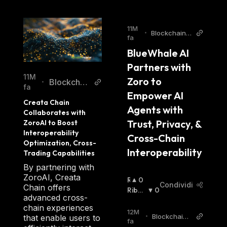
11M
•
BlockchainR
fa
eporter
BlueWhale AI 
Partners with 
11M
Zoro to 
Blockchai
•
fa
Empower AI 
nReporter
Creata Chain 
Agents with 
Collaborates with 
Trust, Privacy, & 
ZoroAI to Boost 
Interoperability 
Cross-Chain 
Optimization, Cross-
Interoperability
Trading Capabilities
By partnering with
ZoroAI, Creata
R
0
Condividi
Chain offers
I
Ribas
0
advanced cross-
A
Sista
:
chain experiences
L
12M
•
BlockchainR
that enable users to
Z
fa
eporter