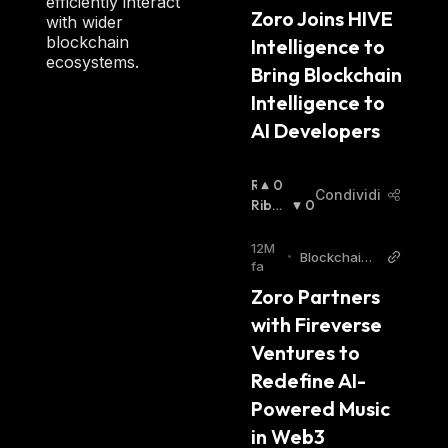
efficiently interact
I
Zoro Joins HIVE 
with wider
S
blockchain
Intelligence to 
T
ecosystems.
A
Bring Blockchain 
:
Intelligence to 
AI Developers
R
0
Condividi
I
Ribas
0
A
Sista
:
L
12M
•
BlockchainR
Z
fa
eporter
I
Zoro Partners 
S
with Fireverse 
T
A
Ventures to 
:
Redefine AI-
Powered Music 
in Web3