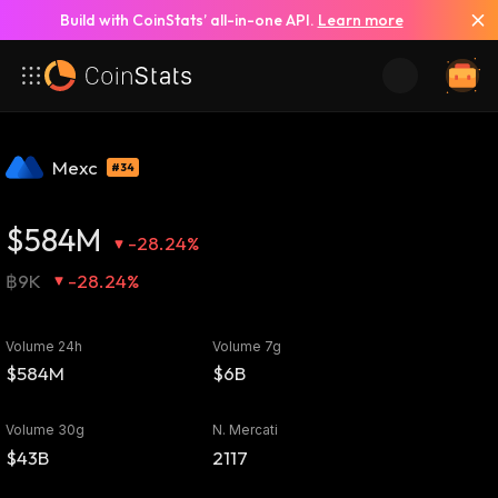
Build with CoinStats’ all-in-one API.
Learn more
Mexc
#34
$584M
-28.24%
฿9K
-28.24%
Volume 24h
Volume 7g
$584M
$6B
Volume 30g
N. Mercati
$43B
2117