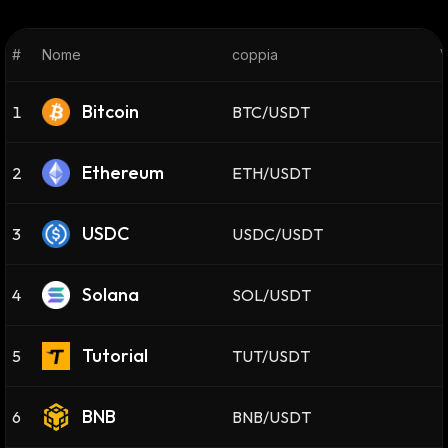
#
Nome
coppia
V
Bitcoin
1
BTC/USDT
Ethereum
2
ETH/USDT
USDC
3
USDC/USDT
Solana
4
SOL/USDT
Tutorial
5
TUT/USDT
BNB
6
BNB/USDT