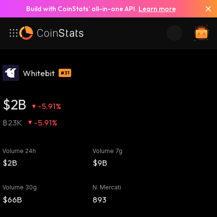
Build with CoinStats’ all-in-one API.
Learn more
Whitebit
#31
$2B
-5.91%
฿23K
-5.91%
Volume 24h
Volume 7g
$2B
$9B
Volume 30g
N. Mercati
$66B
893