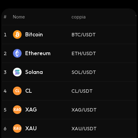
#
Nome
coppia
V
Bitcoin
1
BTC/USDT
Ethereum
2
ETH/USDT
Solana
3
SOL/USDT
CL
4
CL/USDT
CL
XAG
5
XAG/USDT
XAG
XAU
6
XAU/USDT
XAU