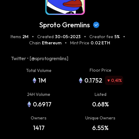
Sproto Gremlins
Items
2M
Created
30-05-2023
Creator fee
5%
Chain
Ethereum
Mint Price
0.02 ETH
Twitter • [@sprotogremlins]
(https://www.twitter.com/sprotogremlins) | Sproto
Floor Price
Total Volume
Gremlins are 3,333 exclusive unique manifestations of
1M
0.1752
[harrypotterobamasonic10inu]
0,41
%
(https://twitter.com/RealHPOS10I)'s egregore. Imbued
24H Volume
Listed
with high speed presidential wizardry and lifelong
loyalty. 🎨Creators: [@juicyunlimited]
0.6917
0.68%
(https://twitter.com/juicyunlimited) & [@iamnick44]
(https://twitter.com/iamnick44) Telegram •
Owners
Unique Owners
[https://t.me/hpos10i](https://t.me/hpos10i)
1417
6.55%
0x72e4f9F808C49A2a61dE9C5896298920Dc4EEE