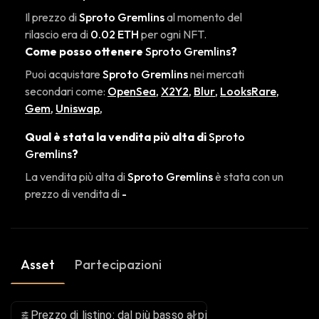
Il prezzo di
Sproto Gremlins
al momento del
rilascio era di
0.02 ETH
per ogni NFT.
Come posso ottenere
Sproto Gremlins
?
Puoi acquistare
Sproto Gremlins
nei mercati
secondari come:
OpenSea
,
X2Y2
,
Blur
,
LooksRare
,
Gem
,
Uniswap
,
Qual è stata la vendita più alta di
Sproto
Gremlins
?
La vendita più alta di
Sproto Gremlins
è stata con un
prezzo di vendita di
-
Asset
Partecipazioni
Prezzo di listino: dal più basso al più alto