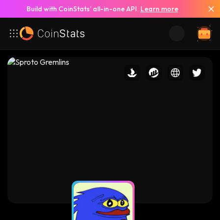
Build with CoinStats’ all-in-one API.
Learn more