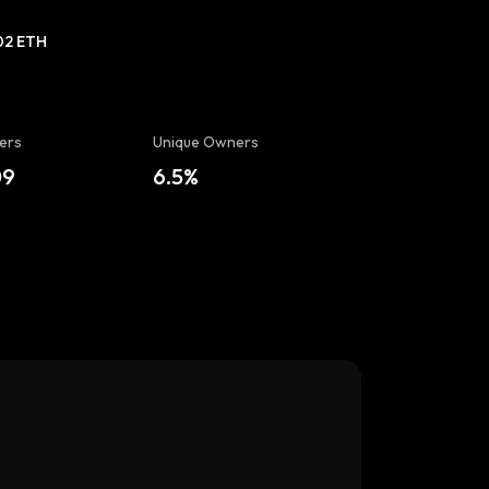
02 ETH
ers
Unique Owners
09
6.5%