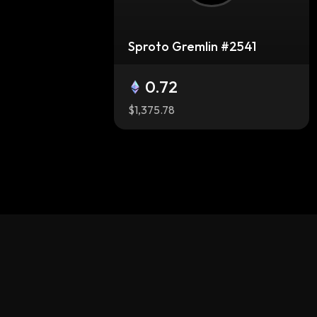
Sproto Gremlin #2541
0.72
$1,375.78
Sproto Gremlin #610