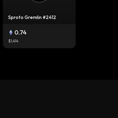
Sproto Gremlin #2412
0.74
$1,414