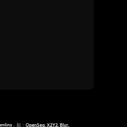
emlins
，如：
OpenSea
,
X2Y2
,
Blur
,