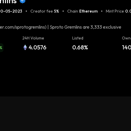
mlins
30-05-2023
Creator fee
5%
Chain
Ethereum
Mint Price
0.
ter.com/sprotogremlins) | Sproto Gremlins are 3,333 exclusive
onic10inu](https://twitter.com/RealHPOS10I)'s egregore. Imbued
24H Volume
Listed
Own
long loyalty. 🎨Creators: [@juicyunlimited]
4.0576
0.68%
14
ick44](https://twitter.com/iamnick44) Telegram •
%
s10i) 0x72e4f9F808C49A2a61dE9C5896298920Dc4EEEa9