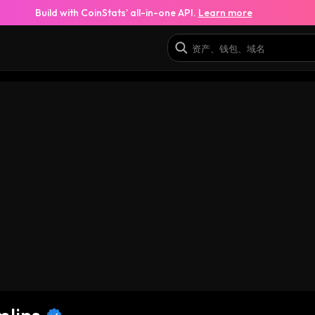
Build with CoinStats’ all-in-one API.
Learn more