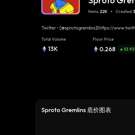
Sproto Gre
Items
22K
Created
Twitter • [@sprotogremlins](https://www.twit
unique manifestations of [harrypotterobamas
Total Volume
Floor Price
with high speed presidential wizardry and life
13K
0.268
(https://twitter.com/juicyunlimited) & [@iamn
53.93
[https://t.me/hpos10i](https://t.me/hpo
Sproto Gremlins 底价图表